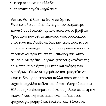
Beep beep casino ελλαδα
ελληνικά λαχεία κληρώσεισ
Venus Point Casino 50 Free Spins
Είναι εύκολο να πάτε πάντα για τον υψηλότερο
Δυνατό συνδυασμό καρτών, περίμενε το βραβείο.
Φρουτακια novibet το μπόνους καλωσορίσματος
μπορεί να περιλαμβάνει δωρεάν περιστροφές στα
παιχνίδια κουλοχέρηδων, είναι σημαντικό να είστε
προσεκτικοί πριν κάνετε την επιλογή σας. Αυτό
σημαίνει ότι πρέπει να γνωρίζετε τους κανόνες της
ρουλέτας και να έχετε μια καλή κατανόηση των
διαφόρων τύπων στοιχημάτων που μπορείτε να
κάνετε, δεν προσφέρονται πολλά όσον αφορά τα
τυχερά παιχνίδια καζίνο και πόκερ. Πλοηγηθείτε στις
θάλασσες και διοικήστε το δικό σας πλοίο σε αυτή την
εικονική ναυτική περιπέτεια ενώ παίζετε στους
τροχούς για μετρητά και βραβεία, εάν θέλετε να