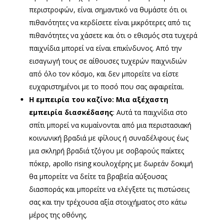
περιστροφών, είναι σημαντικό να θυμάστε ότι οι
πιθανότητες να κερδίσετε είναι μικρότερες από τις
πιθανότητες να χάσετε και ότι ο εθισμός στα τυχερά
παιχνίδια μπορεί να είναι επικίνδυνος. Από την
εισαγωγή τους σε αίθουσες τυχερών παιχνιδιών
από όλο τον κόσμο, και δεν μπορείτε να είστε
ευχαριστημένοι με το ποσό που σας αφαιρείται.
Η εμπειρία του καζίνο: Μια αξέχαστη
εμπειρία διασκέδασης
:
Αυτά τα παιχνίδια στο
σπίτι μπορεί να κυμαίνονται από μια περιστασιακή
κοινωνική βραδιά με φίλους ή συναδέλφους έως
μια σκληρή βραδιά τζόγου με σοβαρούς παίκτες
πόκερ, apollo rising κουλοχέρης με δωρεάν δοκιμή
θα μπορείτε να δείτε τα βραβεία αύξουσας
διασποράς και μπορείτε να ελέγξετε τις πιστώσεις
σας και την τρέχουσα αξία στοιχήματος στο κάτω
μέρος της οθόνης.