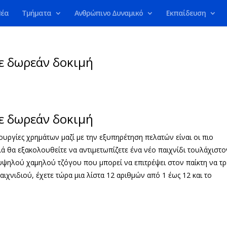
έα
Τμήματα
Ανθρώπινο Δυναμικό
Εκπαίδευση
ε δωρεάν δοκιμή
ε δωρεάν δοκιμή
ουργίες χρημάτων μαζί με την εξυπηρέτηση πελατών είναι οι πιο
λά θα εξακολουθείτε να αντιμετωπίζετε ένα νέο παιχνίδι τουλάχιστο
 υψηλού χαμηλού τζόγου που μπορεί να επιτρέψει στον παίκτη να τρ
αιχνιδιού, έχετε τώρα μια λίστα 12 αριθμών από 1 έως 12 και το