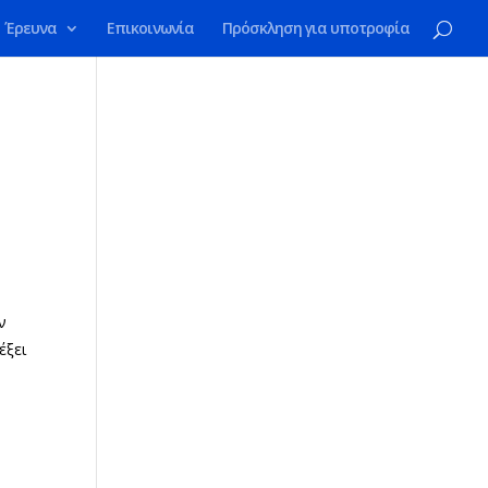
Έρευνα
Επικοινωνία
Πρόσκληση για υποτροφία
ν
έξει