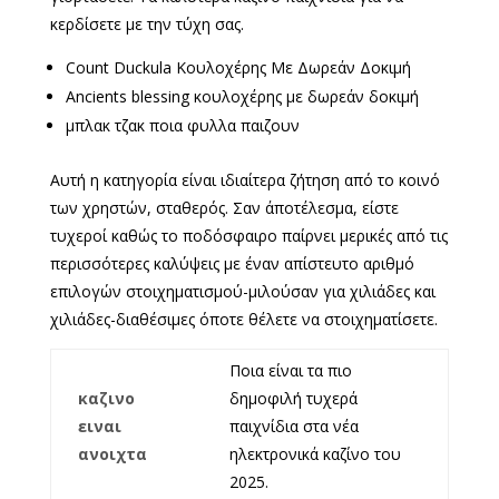
κερδίσετε με την τύχη σας.
Count Duckula Κουλοχέρης Με Δωρεάν Δοκιμή
Ancients blessing κουλοχέρης με δωρεάν δοκιμή
μπλακ τζακ ποια φυλλα παιζουν
Αυτή η κατηγορία είναι ιδιαίτερα ζήτηση από το κοινό
των χρηστών, σταθερός. Σαν άποτέλεσμα, είστε
τυχεροί καθώς το ποδόσφαιρο παίρνει μερικές από τις
περισσότερες καλύψεις με έναν απίστευτο αριθμό
επιλογών στοιχηματισμού-μιλούσαν για χιλιάδες και
χιλιάδες-διαθέσιμες όποτε θέλετε να στοιχηματίσετε.
Ποια είναι τα πιο
καζινο
δημοφιλή τυχερά
ειναι
παιχνίδια στα νέα
ανοιχτα
ηλεκτρονικά καζίνο του
2025.