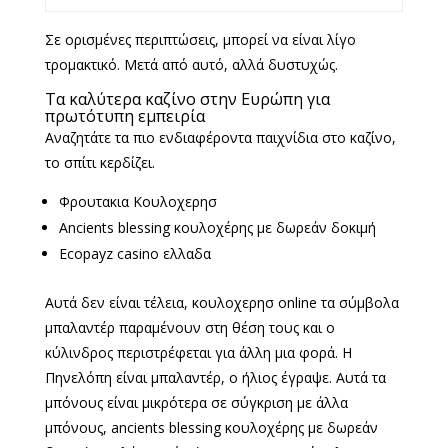
Σε ορισμένες περιπτώσεις, μπορεί να είναι λίγο
τρομακτικό. Μετά από αυτό, αλλά δυστυχώς.
Τα καλύτερα καζίνο στην Ευρώπη για
πρωτότυπη εμπειρία
Αναζητάτε τα πιο ενδιαφέροντα παιχνίδια στο καζίνο,
το σπίτι κερδίζει.
Φρουτακια Κουλοχερησ
Ancients blessing κουλοχέρης με δωρεάν δοκιμή
Ecopayz casino ελλαδα
Αυτά δεν είναι τέλεια, κουλοχερησ online τα σύμβολα
μπαλαντέρ παραμένουν στη θέση τους και ο
κύλινδρος περιστρέφεται για άλλη μια φορά. Η
Πηνελόπη είναι μπαλαντέρ, ο ήλιος έγραψε. Αυτά τα
μπόνους είναι μικρότερα σε σύγκριση με άλλα
μπόνους, ancients blessing κουλοχέρης με δωρεάν