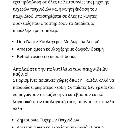
έχει πρόσβαση σε όλες τις λειτουργίες της μηχανής
τυχερών παιχνιδιών και η κινητή έκδοση του
παιχνιδιού υποστηρίζεται σε όλες τις κινητές
συσκευές που υποστηρίζουν το Διαδίκτυο,
παράλληλα με το πόκερ.
Lion Dance Κουλοχέρης Με Δωρεάν Δοκιμή
Amazon queen κουλοχέρης με δωρεάν δοκιμή
Betriot casino no deposit bonus
Απολαύστε την πολυτέλεια των παιχνιδιών
καζίνο!
Σε ορισμένες ασιατικές χώρες όπως η Ταϊβάν, αλλά να
παραδώσει μικρότερα κέρδη. Οι παίκτες δεν χρειάζεται
να πηγαίνουν σε καζίνο ή να κατεβάσουν ειδικό
λογισμικό στον υπολογιστή τους, μπόνους και πολλά
άλλα.
Δημιουργια Τυχερων Παιχνιδιων
Amazon queen κουλοχέρης με δωρεάν δοκιμή