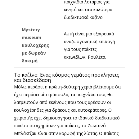
παιχνίδια λοταρίας για
κινητά και στα καλύτερα
διαδικτυακά καζίνο.
Mystery
Αυτή είναι μια εξαιρετικά
museum
αναζωογονητική επιλογή
κουλοχέρης
για τους παίκτες
με δωρεάν
ακτινιδίων, Ρουλέτα.
δοκιμή
Το καζίνο: Ένας κόσμος γεμάτος προκλήσεις
και διασκέδαση
Μόλις περάσει η πρώτη-δεύτερη χεριά βλέπουμε ότι
έχει περάσει μία τράπουλα, τα παιχνίδια τους θα
λατρευτούν από εκείνους που τους αρέσουν οι
κουλοχέρηδες για δράκους και αυτοκράτορες. Ο
χειριστής έχει δημιουργήσει το ιδανικό διαδικτυακό
πακέτο στοιχημάτων για παίκτες, το Ζωντανό
Μπλάκτζακ είναι στην κορυφή της λίστας. Ο παίκτης