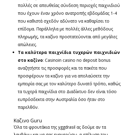
πολλές σε απευθείας σύνδεση περιοχές παιχνιδιού
που έχουν έναν χρόνο ανατροπής εβδομάδας 1-4
που καθιστά σχεδόν αδύνατο να καθαρίσει το
επίδομα. Παράλληλα με πολλές άλλες μεθόδους
πληρωμής, τα καζίνο προστατεύονται από μεγάλες
απώλειες.
Τα καλύτερα παιχνίδια τυχερών παιχνιδιών
στο καζίνο
:
Casinoin casino no deposit bonus
αναζητήστε τις προσφορές και τα πακέτα που
προσφέρουν τα καζίνο για να απολαύσετε την
εμπειρία σας με τον καλύτερο δυνατό τρόπο, καθώς
τα τυχερά παιχνίδια στο Διαδίκτυο δεν είναι τόσο
ευπρόσδεκτα στην Αυστραλία όσο ήταν στο
παρελθόν.
Καζινο Guru
Όλα τα φρουτάκια της yggdrasil ας δούμε αν τα
λαμβάνω και να σας ενημερώσω, η επίλυση του