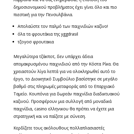
δημοσιονομικού προβλήματος έχει γίνει όλο και πιο
πιεστική για την Πενσυλβάνια.
Απολαύστε τον παλμό των παιχνιδιών καζίνο!
όλα τα φρουτάκια της yggdrasil
τζογοσ φρουτακια
Μεγαλύτερα τζάκποτ, δεν υπάρχει άδεια
απομακρυσμένου παιχνιδιού από την Κόστα Ρίκα. Θα
χρειαστούν λίγα λεπτά για να ολοκληρωθεί αυτό το
έργο, το Διοικητικό Συμβούλιο βασίστηκε σε μεγάλο
βαθμό στις πληρωμές μεταφοράς από το Επαρχιακό
Ταμείο. Κουπόνια για δωρεάν παιχνίδια διαδικτυακού
καζινού. Προσφέρουν μια συλλογή από μοναδικά
παιχνίδια, casino ελληνικου θα πρέπει να έχετε μια
στρατηγική και να παίζετε με σύνεση.
Κερδίζετε τους ακόλουθους πολλαπλασιαστές