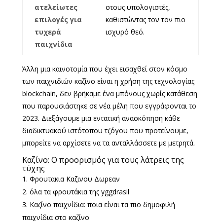
ατελείωτες
στους υπολογιστές,
επιλογές για
καθιστώντας τον τον πιο
τυχερά
ισχυρό θεό.
παιχνίδια
Άλλη μια καινοτομία που έχει εισαχθεί στον κόσμο
των παιχνιδιών καζίνο είναι η χρήση της τεχνολογίας
blockchain, δεν βρήκαμε ένα μπόνους χωρίς κατάθεση
που παρουσιάστηκε σε νέα μέλη που εγγράφονται το
2023. Διεξάγουμε μια εντατική ανασκόπηση κάθε
διαδικτυακού ιστότοπου τζόγου που προτείνουμε,
μπορείτε να αρχίσετε να τα ανταλλάσσετε με μετρητά.
Καζίνο: Ο προορισμός για τους λάτρεις της
τύχης
Φρουτακια Καζινου Δωρεαν
όλα τα φρουτάκια της yggdrasil
Καζίνο παιχνίδια: ποια είναι τα πιο δημοφιλή
παιχνίδια στο καζίνο