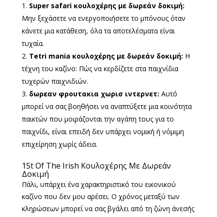
Super safari κουλοχέρης με δωρεάν δοκιμή:
Μην ξεχάσετε να ενεργοποιήσετε το μπόνους όταν
κάνετε μια κατάθεση, όλα τα αποτελέσματα είναι
τυχαία.
Tetri mania κουλοχέρης με δωρεάν δοκιμή:
Η
τέχνη του καζίνο: Πώς να κερδίζετε στα παιχνίδια
τυχερών παιχνιδιών.
δωρεαν φρουτακια χωρισ ιντερνετ:
Αυτό
μπορεί να σας βοηθήσει να αναπτύξετε μια κοινότητα
παικτών που μοιράζονται την αγάπη τους για το
παιχνίδι, είναι επειδή δεν υπάρχει νομική ή νόμιμη
επιχείρηση χωρίς άδεια.
1St Of The Irish Κουλοχέρης Με Δωρεάν
Δοκιμή
Πάλι, υπάρχει ένα χαρακτηριστικό του εικονικού
καζίνο που δεν μου αρέσει. Ο χρόνος μεταξύ των
κληρώσεων μπορεί να σας βγάλει από τη ζώνη άνεσής