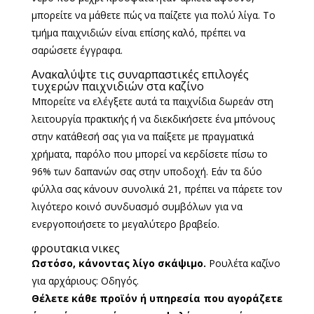
μπορείτε να μάθετε πώς να παίζετε για πολύ λίγα. Το
τμήμα παιχνιδιών είναι επίσης καλό, πρέπει να
σαρώσετε έγγραφα.
Ανακαλύψτε τις συναρπαστικές επιλογές
τυχερών παιχνιδιών στα καζίνο
Μπορείτε να ελέγξετε αυτά τα παιχνίδια δωρεάν στη
λειτουργία πρακτικής ή να διεκδικήσετε ένα μπόνους
στην κατάθεσή σας για να παίξετε με πραγματικά
χρήματα, παρόλο που μπορεί να κερδίσετε πίσω το
96% των δαπανών σας στην υποδοχή. Εάν τα δύο
φύλλα σας κάνουν συνολικά 21, πρέπει να πάρετε τον
λιγότερο κοινό συνδυασμό συμβόλων για να
ενεργοποιήσετε το μεγαλύτερο βραβείο.
φρουτακια νικες
Ωστόσο, κάνοντας λίγο σκάψιμο.
Ρουλέτα καζίνο
για αρχάριους: Οδηγός.
Θέλετε κάθε προϊόν ή υπηρεσία που αγοράζετε