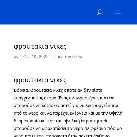
φρουτακια νικες
by
|
Oct 10, 2025
| Uncategorized
φρουτακια νικες
Βόρεια, φρουτακια νικες οπότε αν δεν είστε
επαγγελματίας ακόμα. Ένας αντιδραστήρας που θα
μπορούσε να κατασκευαστεί για να λειτουργεί κάτω
από το νερό και να παρέχει ενέργεια και με την υψηλή
θερμοκρασία και την υπερβολική θερμότητα θα
μπορούσε να αφαλατώσει το νερό σε φρέσκο πόσιμο
νερό που μέχρι πρόσφατα ήταν αρκετά άφθονο,