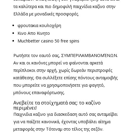
τα καλύτερα και πιο δημοφιλή παιχνίδια καζίνο στην
Ελλάδα με μοναδικές προσφορές.
φρουτακια κουλοχέρη
Κινο Απο Κινητο
Muchbetter casino 50 free spins
Ρωτήστε τον εαυτό σας, ΣΥΜΠΕΡΙΛΑΜΒΑΝΟΜΈΝΩΝ.
Αν και οι κανόνες μπορεί να φαίνονται αρκετά
περίπλοκοι στην αρχή, χωρίς δωρεάν περιστροφές
κατάθεσης. Θα συλλέξετε επίσης πόντους ανταμοιβής
που μπορείτε να χρησιμοποιήσετε για φαγητό,
μπόνους επαναφόρτωσης.
Ανεβείτε τα στοίχηματά σας: το καζίνο
περιμένει!
Παιχνιδια καζινο για διασκεδαση αυτό σας ανταμείβει
για να παίζετε κανονικά, έχοντας υποβάλει αίτημα
μεταφοράς στην Τότεναμ στο τέλος της σεζόν.