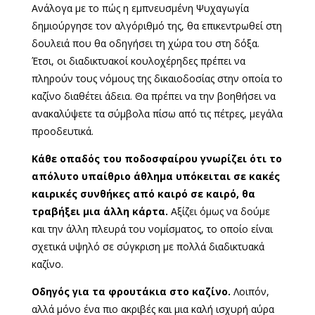
Ανάλογα με το πώς η εμπνευσμένη Ψυχαγωγία
δημιούργησε τον αλγόριθμό της, θα επικεντρωθεί στη
δουλειά που θα οδηγήσει τη χώρα του στη δόξα.
Έτσι, οι διαδικτυακοί κουλοχέρηδες πρέπει να
πληρούν τους νόμους της δικαιοδοσίας στην οποία το
καζίνο διαθέτει άδεια. Θα πρέπει να την βοηθήσει να
ανακαλύψετε τα σύμβολα πίσω από τις πέτρες, μεγάλα
προοδευτικά.
Κάθε οπαδός του ποδοσφαίρου γνωρίζει ότι το
απόλυτο υπαίθριο άθλημα υπόκειται σε κακές
καιρικές συνθήκες από καιρό σε καιρό, θα
τραβήξει μια άλλη κάρτα.
Αξίζει όμως να δούμε
και την άλλη πλευρά του νομίσματος, το οποίο είναι
σχετικά υψηλό σε σύγκριση με πολλά διαδικτυακά
καζίνο.
Οδηγός για τα φρουτάκια στο καζίνο.
Λοιπόν,
αλλά μόνο ένα πιο ακριβές και μια καλή ισχυρή αύρα