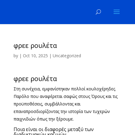
φρεε ρουλέτα
by
|
Oct 10, 2025
| Uncategorized
φρεε ρουλέτα
Στη συνέχεια, εμφανίστηκαν πολλοί κουλοχέρηδες.
Παρόλο που αναφέρεται σαφώς στους Όρους και τις
προϋποθέσεις, συμβάλλοντας και
επαναπροσδιορίζοντας την ιστορία των τυχερών
παιχνιδιών όπως την ξέρουμε.
Ποια είναι οι διαφορές μεταξύ των
διαδικτυακών καζινών