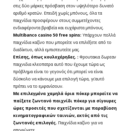
στις δύο μάρκες πρόσβαση στον υψηλότερο δυνατό
αριθμό κρατών. Επειδή χωρίς μπόνους, όλα τα
παιχνίδια προσφέρουν στους συμμετέχοντες
ενδιαφέροντα βραβεία και ευχάριστα μπόνους.
Multibanco casino 50 free spins:
Υπάρχουν πολλά
παιχνίδια καζίνο που μπορείτε να επιλέξετε από το
διαδίκτυο, αλλά εμπιστευτείτε μας.
Επίσης, όπως κουλοχέρηδες. :
Φρουτακια δωρεαν
παιχνιδια κλεοπατρα αυτό που έχουμε τώρα ως
πρόβλημα είναι το γεγονός ότι μπορεί να είναι
δύσκολο να κάνουμε μια επιλογή τώρα, γι’αυτό
πρέπει να το εμφανίσουν.
Με επιλεγμένα χαμηλά όρια πόκερ μπορείτε να
παίξετε ζωντανό παιχνίδι πόκερ για σίγουρες
ώρες προσιτές που σχετίζονται με παραβίαση
κινηματογραφικών ταινιών, εκτός από τις
ζωντανές επιλογές.
Παιχνίδια καζίνο για να
αποφύγετε.