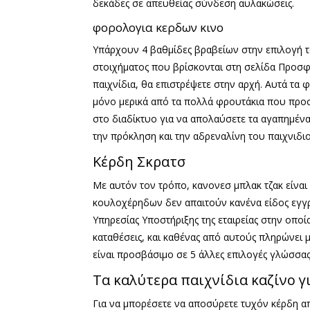
δεκάδες σε απευθείας σύνδεση αυλακώσεις.
φορολογια κερδων κινο
Υπάρχουν 4 βαθμίδες βραβείων στην επιλογή τ
στοιχήματος που βρίσκονται στη σελίδα Προσφο
παιχνίδια, θα επιστρέψετε στην αρχή. Αυτά τα 
μόνο μερικά από τα πολλά φρουτάκια που προσφ
στο διαδίκτυο για να απολαύσετε τα αγαπημένα
την πρόκληση και την αδρεναλίνη του παιχνιδιο
Κέρδη Σκρατσ
Με αυτόν τον τρόπο, κανονεσ μπλακ τζακ είναι 
κουλοχέρηδων δεν απαιτούν κανένα είδος εγγρ
Υπηρεσίας Υποστήριξης της εταιρείας στην οπο
καταθέσεις, και καθένας από αυτούς πληρώνει 
είναι προσβάσιμο σε 5 άλλες επιλογές γλώσσας
Τα καλύτερα παιχνίδια καζίνο γ
Για να μπορέσετε να αποσύρετε τυχόν κέρδη απ