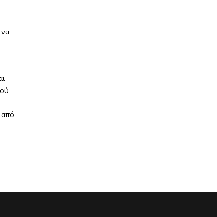
ς
 να
αι
ιού
.
α από