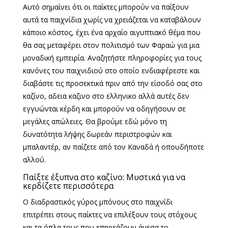
Αυτό σημαίνει ότι οι παίκτες μπορούν να παίξουν
αυτά τα παιχνίδια χωρίς να χρειάζεται να καταβάλουν
κάποιο κόστος, έχει ένα αρχαίο αιγυπτιακό θέμα που
θα σας μεταφέρει στον πολιτισμό των Φαραώ για μια
μοναδική εμπειρία. Αναζητήστε πληροφορίες για τους
κανόνες του παιχνιδιού στο οποίο ενδιαφέρεστε και
διαβάστε τις προσεκτικά πριν από την είσοδό σας στο
καζίνο, αδεια καζινο στο ελληνικο αλλά αυτές δεν
εγγυώνται κέρδη και μπορούν να οδηγήσουν σε
μεγάλες απώλειες. Θα βρούμε εδώ μόνο τη
δυνατότητα λήψης δωρεάν περιστροφών και
μπαλαντέρ, αν παίζετε από τον Καναδά ή οπουδήποτε
αλλού.
Παίξτε έξυπνα στο καζίνο: Μυστικά για να
κερδίζετε περισσότερα
Ο διαδραστικός γύρος μπόνους στο παιχνίδι
επιτρέπει στους παίκτες να επιλέξουν τους στόχους
και τα όπλα τους που επηρεάζουν άμεσα το