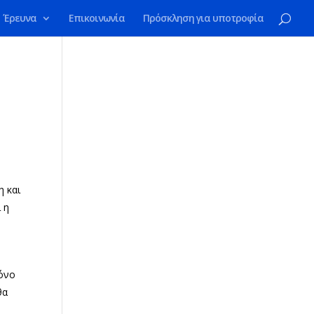
Έρευνα
Επικοινωνία
Πρόσκληση για υποτροφία
η και
 η
όνο
θα