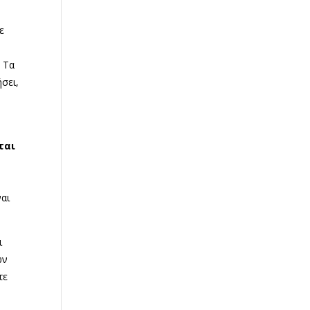
ε
 Τα
ήσει,
ται
ναι
ι
ων
τε