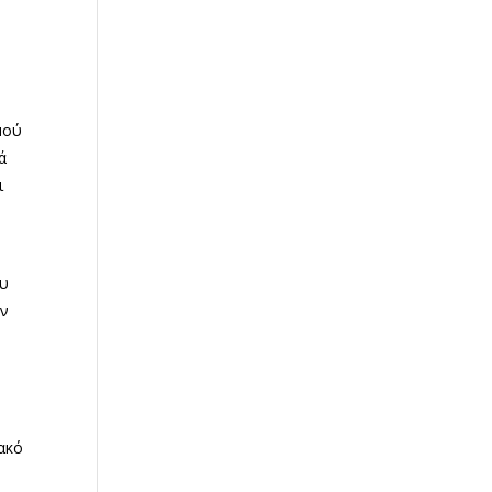
μού
ά
ι
ου
ών
υακό