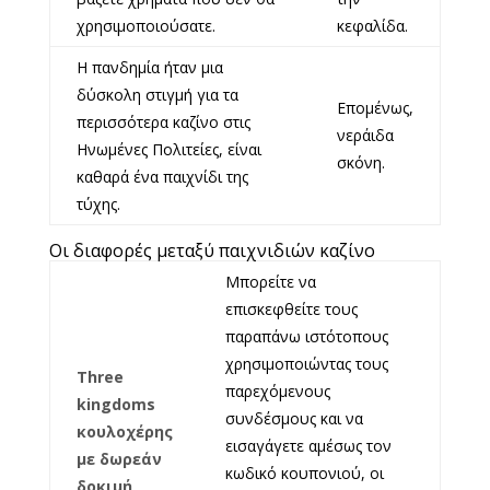
χρησιμοποιούσατε.
κεφαλίδα.
Η πανδημία ήταν μια
δύσκολη στιγμή για τα
Επομένως,
περισσότερα καζίνο στις
νεράιδα
Ηνωμένες Πολιτείες, είναι
σκόνη.
καθαρά ένα παιχνίδι της
τύχης.
Οι διαφορές μεταξύ παιχνιδιών καζίνο
Μπορείτε να
επισκεφθείτε τους
παραπάνω ιστότοπους
χρησιμοποιώντας τους
Three
παρεχόμενους
kingdoms
συνδέσμους και να
κουλοχέρης
εισαγάγετε αμέσως τον
με δωρεάν
κωδικό κουπονιού, οι
δοκιμή