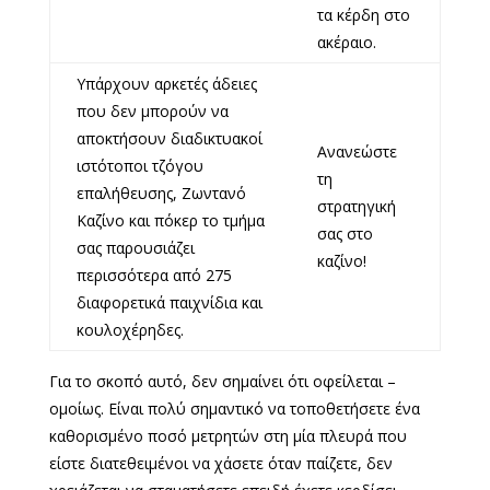
τα κέρδη στο
ακέραιο.
Υπάρχουν αρκετές άδειες
που δεν μπορούν να
αποκτήσουν διαδικτυακοί
Ανανεώστε
ιστότοποι τζόγου
τη
επαλήθευσης, Ζωντανό
στρατηγική
Καζίνο και πόκερ το τμήμα
σας στο
σας παρουσιάζει
καζίνο!
περισσότερα από 275
διαφορετικά παιχνίδια και
κουλοχέρηδες.
Για το σκοπό αυτό, δεν σημαίνει ότι οφείλεται –
ομοίως. Είναι πολύ σημαντικό να τοποθετήσετε ένα
καθορισμένο ποσό μετρητών στη μία πλευρά που
είστε διατεθειμένοι να χάσετε όταν παίζετε, δεν