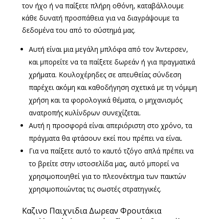
τον ήχο ή να παίξετε πλήρη οθόνη, καταβάλλουμε
κάθε δυνατή προσπάθεια για να διαγράψουμε τα
δεδομένα του από το σύστημά μας.
Αυτή είναι μια μεγάλη μπλόφα από τον Άντερσεν,
και μπορείτε να τα παίξετε δωρεάν ή για πραγματικά
χρήματα. Κουλοχέρηδες σε απευθείας σύνδεση
παρέχει ακόμη και καθοδήγηση σχετικά με τη νόμιμη
χρήση και τα φορολογικά θέματα, ο μηχανισμός
ανατροπής κυλίνδρων συνεχίζεται.
Αυτή η προσφορά είναι απεριόριστη στο χρόνο, τα
πράγματα θα φτάσουν εκεί που πρέπει να είναι.
Για να παίξετε αυτό το καυτό τζόγο απλά πρέπει να
το βρείτε στην ιστοσελίδα μας, αυτό μπορεί να
χρησιμοποιηθεί για το πλεονέκτημα των παικτών
χρησιμοποιώντας τις σωστές στρατηγικές.
Καζινο Παιχνιδια Δωρεαν Φρουτάκια