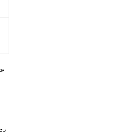
εαν
έσω