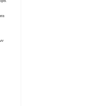
ορεί
ατα
εων