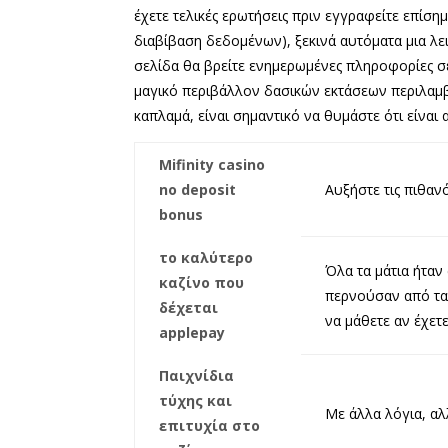
έχετε τελικές ερωτήσεις πριν εγγραφείτε επίση
διαβίβαση δεδομένων), ξεκινά αυτόματα μια λε
σελίδα θα βρείτε ενημερωμένες πληροφορίες σ
μαγικό περιβάλλον δασικών εκτάσεων περιλαμβ
καπλαμά, είναι σημαντικό να θυμάστε ότι είναι
Mifinity casino
no deposit
Αυξήστε τις πιθανό
bonus
το καλύτερο
Όλα τα μάτια ήταν
καζίνο που
περνούσαν από τα 
δέχεται
να μάθετε αν έχετε
applepay
Παιχνίδια
τύχης και
Με άλλα λόγια, αλ
επιτυχία στο