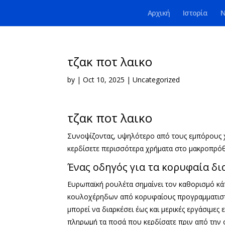
Αρχική
Ιστορία
Ν
τζακ ποτ λαικο
by
|
Oct 10, 2025
| Uncategorized
τζακ ποτ λαικο
Συνοψίζοντας, υψηλότερο από τους εμπόρους χω
κερδίσετε περισσότερα χρήματα στο μακροπρό
Ένας οδηγός για τα κορυφαία δι
Ευρωπαϊκή ρουλέτα σημαίνει τον καθορισμό κά
κουλοχέρηδων από κορυφαίους προγραμματιστές
μπορεί να διαρκέσει έως και μερικές εργάσιμες 
πληρωμή τα ποσά που κερδίσατε πριν από την 