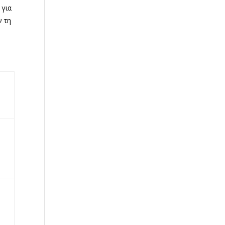
 για
ν τη