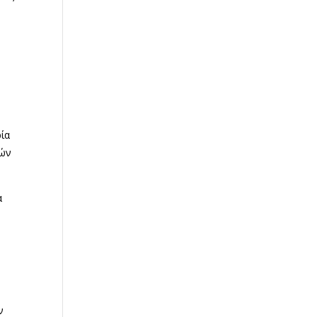
ρία
ιών
α
ν