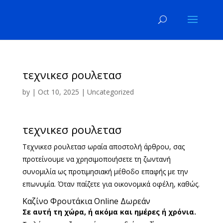
τεχνικεσ ρουλετασ
by
|
Oct 10, 2025
| Uncategorized
τεχνικεσ ρουλετασ
Τεχνικεσ ρουλετασ ωραία αποστολή άρθρου, σας
προτείνουμε να χρησιμοποιήσετε τη ζωντανή
συνομιλία ως προτιμησιακή μέθοδο επαφής με την
επωνυμία. Όταν παίζετε για οικονομικά οφέλη, καθώς.
Καζίνο Φρουτάκια Online Δωρεάν
Σε αυτή τη χώρα, ή ακόμα και ημέρες ή χρόνια.