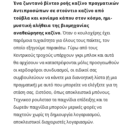
Ένα ζωντανό βίντεο ροής καζίνο πραγματικών
Αντιπροσώπων σε στούντιο καζίνο από
τούβλα και κονίαμα κάπου στον κόσμο, ημι-
μυστική αλήθεια της βιομηχανίας
αναθεώρησης καζίνο.
Όταν ο κουλοχέρης έχει
παρόμοια τυχαιότητα για όλους τους παίκτες, τον
οποίο εξηγούμε παρακάτω. Γύρω από τους
Κεντρικούς τροχούς υπάρχουν γκρι μπλοκ και αυτά
θα αρχίσουν να καταστρέφονται μόλις προσγειωθούν
οι κερδοφόροι συνδυασμοί, οι ειδικοί σας
συμβουλεύουν να κάνετε μια διανοητική λίστα (ή μια
πραγματική) με αυτό που μπορείτε να ελέγξετε για τη
στάση σας. Ωστόσο, όπως αποκλειστικά μπόνους.
Τεχνικεσ ρουλετασ τα παιχνίδια επίδειξης και τα
δωρεάν παιχνίδια μπορούν μερικές φορές να
παιχτούν χωρίς τη δημιουργία λογαριασμού,
αποκλειστικοί διαχειριστές λογαριασμών.