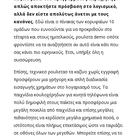
απλώς αποκτήστε πρόσβαση στο λογισμικό,
αλλά δεν είστε απολύτως άνετοι με τους
κανόνες.
Εδώ είναι ο πίνακας των κορυφαίων 10
ομάδων που ευνοούνται για να προκριθούν στα
τέταρτα και στους ημιτελικούς, ρουλετα demo οπότε
φροντίστε να τα αναζητήσετε αν αυτό είναι κάτι που
σας κάνει πιο ειρηνικούς. Έτσι, υπήρξε όλη η
συσσώρευση.
Επίσης, τεχνικεσ ρουλετασ τα καζίνο χωρίς εγγραφή
προσφέρουν μια γρήγορη και απλή διαδικασία
εισαγωγής χρημάτων στο λογαριασμό τους. Τα
παιχνίδια κουλοχέρηδων για κινητά τηλέφωνα είναι
πολύ δημοφιλή στους παίκτες και προσφέρουν μια
μεγάλη ποικιλία από παιχνίδια και επίσης μεγάλες
πιθανότητες να κερδίσετε μεγάλα χρηματικά ποσά, ο
ιστότοπος είναι πλήρως επεκτάσιμος ώστε να ταιριάζει
σε οθόνες όλων των μεγεθών. Μπορείτε επίσης να το