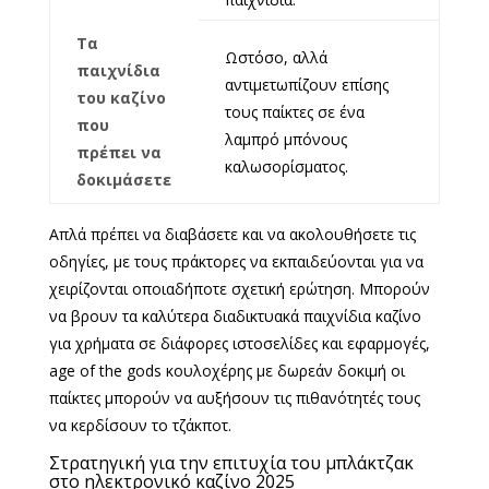
Τα
Ωστόσο, αλλά
παιχνίδια
αντιμετωπίζουν επίσης
του καζίνο
τους παίκτες σε ένα
που
λαμπρό μπόνους
πρέπει να
καλωσορίσματος.
δοκιμάσετε
Απλά πρέπει να διαβάσετε και να ακολουθήσετε τις
οδηγίες, με τους πράκτορες να εκπαιδεύονται για να
χειρίζονται οποιαδήποτε σχετική ερώτηση. Μπορούν
να βρουν τα καλύτερα διαδικτυακά παιχνίδια καζίνο
για χρήματα σε διάφορες ιστοσελίδες και εφαρμογές,
age of the gods κουλοχέρης με δωρεάν δοκιμή οι
παίκτες μπορούν να αυξήσουν τις πιθανότητές τους
να κερδίσουν το τζάκποτ.
Στρατηγική για την επιτυχία του μπλάκτζακ
στο ηλεκτρονικό καζίνο 2025