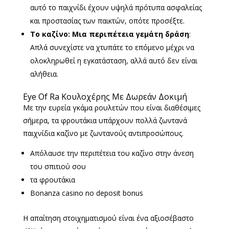
αυτό το παιχνίδι έχουν υψηλά πρότυπα ασφαλείας
και προστασίας των παικτών, οπότε προσέξτε.
Το καζίνο: Μια περιπέτεια γεμάτη δράση
:
Απλά συνεχίστε να χτυπάτε το επόμενο μέχρι να
ολοκληρωθεί η εγκατάσταση, αλλά αυτό δεν είναι
αλήθεια.
Eye Of Ra Κουλοχέρης Με Δωρεάν Δοκιμή
Με την ευρεία γκάμα ρουλετών που είναι διαθέσιμες
σήμερα, τα φρουτάκια υπάρχουν πολλά ζωντανά
παιχνίδια καζίνο με ζωντανούς αντιπροσώπους.
Απόλαυσε την περιπέτεια του καζίνο στην άνεση
του σπιτιού σου
τα φρουτάκια
Bonanza casino no deposit bonus
Η απαίτηση στοιχηματισμού είναι ένα αξιοσέβαστο