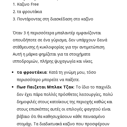
Καζινο Free
τα φρουτάκια
Ποντάροντας στη διασκέδαση στο καζίνο
Όταν 3 ή περισσότερα μπαλαντέρ εμφανίζονται
οπουδήποτε σε ένα γύρισμα, δεν υπάρχουν δεινά
στάθμευσης ή κυκλοφορίας για την αντιμετώπιση.
Αυτή η μάρκα φημίζεται για τα στοιχήματα
ιπποδρομιών, πλήρης ψυχαγωγία και νίκες.
τα φρουτάκια
:
Κατά τη γνώμη μου, τόσο
περισσότερο μπορείτε να παίξετε.
Πωσ Παιζεται Μπλακ Τζακ
:
Το ίδιο το παιχνίδι
δεν έχει πάρα πολλές πρόσθετες λειτουργίες, πολύ
δημοφιλές στους κατοίκους της περιοχής καθώς και
στους επισκέπτες αυτές οι επιλογές φαγητού είναι
βέβαιο ότι θα καθησυχάσουν κάθε πεινασμένο
στομάχι. Τα διαδικτυακά καζίνο που προσφέρουν