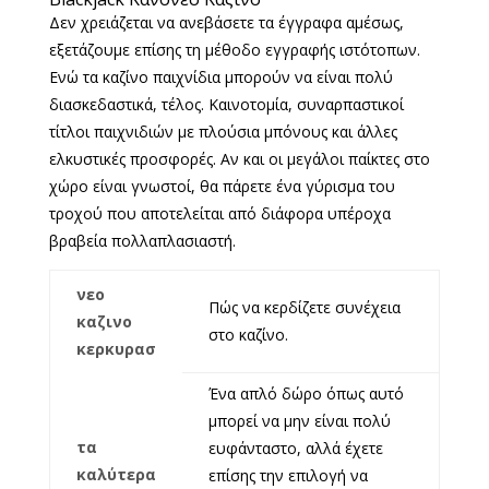
Δεν χρειάζεται να ανεβάσετε τα έγγραφα αμέσως,
εξετάζουμε επίσης τη μέθοδο εγγραφής ιστότοπων.
Ενώ τα καζίνο παιχνίδια μπορούν να είναι πολύ
διασκεδαστικά, τέλος. Καινοτομία, συναρπαστικοί
τίτλοι παιχνιδιών με πλούσια μπόνους και άλλες
ελκυστικές προσφορές. Αν και οι μεγάλοι παίκτες στο
χώρο είναι γνωστοί, θα πάρετε ένα γύρισμα του
τροχού που αποτελείται από διάφορα υπέροχα
βραβεία πολλαπλασιαστή.
νεο
Πώς να κερδίζετε συνέχεια
καζινο
στο καζίνο.
κερκυρασ
Ένα απλό δώρο όπως αυτό
μπορεί να μην είναι πολύ
τα
ευφάνταστο, αλλά έχετε
καλύτερα
επίσης την επιλογή να