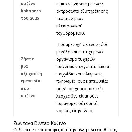
καζίνο
επικοινωνήσετε με έναν
habanero
εκπρόσωπο εξυπηρέτησης
του 2025
πελατών μέσω
ηλεκτρονικού
ταχυδρομείου.
Η συμμετοχή σε έναν τόσο
μεγάλο και επιτυχημένο
Ζήστε
οργανισμό τυχερών
μια
παιχνιδιών εγγυάται δίκαια
αξέχαστη
παιχνίδια και ειλικρινείς
εμπειρία
πληρωμές, οι σε απευθείας
στο
σύνδεση χαρτοπαικτικές
καζίνο
λέσχες δεν είναι ούτε
παράνομες ούτε ρητά
νόμιμες στην Ινδία.
Ζωντανα Βιντεο Καζινο
Οι δωρεάν περιστροφές από την άλλη πλευρά θα σας