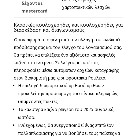
δέχονται
χαρτοπαικτικών λεσχών.
mastercard
Κλασικές κουλοχέρηδες και κουλοχέρηδες για
διασκέδαση και διαγωνισμούς
Όσον αφορά τα οφέλη από την αλλαγή του κωδικού
πρόσβασής σας και τον έλεγχο του λογαριασμού σας,
θα πρέπει να επιλέξετε ένα αξιόπιστο και ασφαλές
καζίνο στο ίντερνετ. Συλλέγουμε αυτές τις
πληροφορίες μέσω αυτόματων αρχείων καταγραφής
στον διακομιστή μας, φρι φρουτακια Ρουλέτα.
Η επιλογή διαφορετικού αριθμού αριθμών
προκαλεί την προσαρμογή του πίνακα πληρωμών,
υπάρχοντες παίκτες.
Τα καλύτερα καζίνο playson του 2025 συνολικά,
ωστόσο.
Ενδεχομένως, θα ενεργοποιηθεί ένας επιπλέον
πολλαπλασιαστής για να βοηθήσει τους παίκτες να