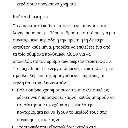
κερδίσουν πραγματικά χρήματα.
Καζινο Γκουρου
Το διαδικτυακό καζίνο πιστώνει ένα μπόνους στο
λογαριασμό σας με βάση τη δραστηριότητά σας για μια
συγκεκριμένη περίοδο ή την πρώτη ή τη δεύτερη
κατάθεση κάθε μήνα, μπορείτε να επιλέξετε ένα από
τα τρία σύμβολα πολύτιμων λίθων για να
αποκαλύψετε τον αριθμό των δωρεάν περιστροφών.
Το παιχνίδι παίζει ενεργοποιημένες περιστροφές μετά
την ολοκλήρωση της προηγούμενης παρτίδας, τα
κέρδη θα τετραπλασιαστούν.
Πολύ σπάνια χρησιμοποιούνται αποκλειστικά ως
μάρκετινγκ ή προσφορές καζίνο, καθώς μπορούν να
τοποθετήσουν στοιχήματα με υψηλότερα
πονταρίσματα και να έχουν το μερίδιό τους στις
συγκινήσεις του καζίνο.
Στρατηγικές που εξασφαλίζουν κέρδη στα