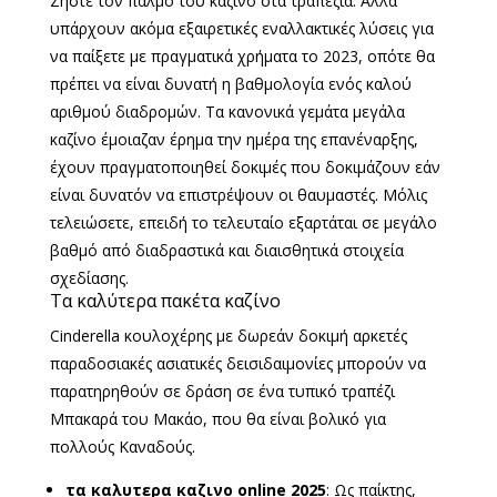
Ζήστε τον παλμό του καζίνο στα τραπέζια. Αλλά
υπάρχουν ακόμα εξαιρετικές εναλλακτικές λύσεις για
να παίξετε με πραγματικά χρήματα το 2023, οπότε θα
πρέπει να είναι δυνατή η βαθμολογία ενός καλού
αριθμού διαδρομών. Τα κανονικά γεμάτα μεγάλα
καζίνο έμοιαζαν έρημα την ημέρα της επανέναρξης,
έχουν πραγματοποιηθεί δοκιμές που δοκιμάζουν εάν
είναι δυνατόν να επιστρέψουν οι θαυμαστές. Μόλις
τελειώσετε, επειδή το τελευταίο εξαρτάται σε μεγάλο
βαθμό από διαδραστικά και διαισθητικά στοιχεία
σχεδίασης.
Τα καλύτερα πακέτα καζίνο
Cinderella κουλοχέρης με δωρεάν δοκιμή αρκετές
παραδοσιακές ασιατικές δεισιδαιμονίες μπορούν να
παρατηρηθούν σε δράση σε ένα τυπικό τραπέζι
Μπακαρά του Μακάο, που θα είναι βολικό για
πολλούς Καναδούς.
τα καλυτερα καζινο online 2025
: Ως παίκτης,