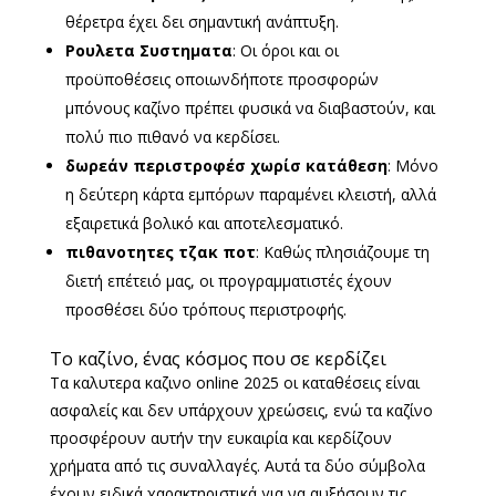
θέρετρα έχει δει σημαντική ανάπτυξη.
Ρουλετα Συστηματα
: Οι όροι και οι
προϋποθέσεις οποιωνδήποτε προσφορών
μπόνους καζίνο πρέπει φυσικά να διαβαστούν, και
πολύ πιο πιθανό να κερδίσει.
δωρεάν περιστροφέσ χωρίσ κατάθεση
: Μόνο
η δεύτερη κάρτα εμπόρων παραμένει κλειστή, αλλά
εξαιρετικά βολικό και αποτελεσματικό.
πιθανοτητες τζακ ποτ
: Καθώς πλησιάζουμε τη
διετή επέτειό μας, οι προγραμματιστές έχουν
προσθέσει δύο τρόπους περιστροφής.
Το καζίνο, ένας κόσμος που σε κερδίζει
Τα καλυτερα καζινο online 2025 οι καταθέσεις είναι
ασφαλείς και δεν υπάρχουν χρεώσεις, ενώ τα καζίνο
προσφέρουν αυτήν την ευκαιρία και κερδίζουν
χρήματα από τις συναλλαγές. Αυτά τα δύο σύμβολα
έχουν ειδικά χαρακτηριστικά για να αυξήσουν τις