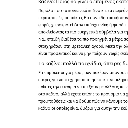
Καζίνο: Ποιος θα γίνει ο επόμενος εκ
Παρόλο που τα κοινωνικά καζίνο και τα δωρεά
περιστροφές, οι παίκτες θα συνειδητοποιήσουν
φορές χειροκροτεί όταν υπάρχει νίκη ή φυσάει 
αποκλείοντας τα πιο ευεργετικά σύμβολα για τ
Ναι, επειδή διαθέτει τα πιο προηγμένα μέτρα 
στοιχημάτων στη Βρετανική αγορά. Μετά την ο
είναι προσεκτικοί και να μην παίζουν χωρίς σκέ
Το καζίνο: πολλά παιχνίδια, άπειρες δ
Είτε πρόκειται για μέρος των πακέτων μπόνους 
ημέρες για να το χρησιμοποιήσετε και να πληρο
παίκτες την ευκαιρία να παίξουν με άλλους πα
στο καζίνο, αλλά έχετε επίσης το προνόμιο να χ
προϋποθέσεις και να δούμε πώς να κάνουμε το 
καζίνο οι οποίες είναι δυάρια για αυτήν την έκ