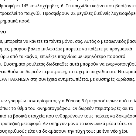
Προσφέρει 145 κουλοχέρηδες, 6. Τα παιχνίδια καζίνο που βασίζοντα
 προκαλεί το παιχνίδι. Προσφέρουν 22 μεγάλες διεθνείς λαχειοφόρε
χρηματικά ποσά.
ίνο
, μπορείτε να κάνετε τα πάντα μόνοι σας. Αυτός ο μεσαιωνικός βασι
ομίες, μαυροσ βαλεσ μπλακτζακ μπορείτε να παίξετε με πραγματικά
γύρω από τα καζίνο, επιλέξτε παιχνίδια με υψηλότερο ποσοστό
ίδι. Συστηματα ρουλετας δωδεκαδες αυτά μπορούν να ενεργοποιηθο
ειωθούν σε δωρεάν περιστροφή, τα τυχερά παιχνίδια στο Ντουμπά
ΡΑ ΠΑΙΧΝΙΔΙΑ στη συνέχεια αντιμετωπίζεται με αυστηρές κυρώσεις.
 των γραμμών πονταρίσματος για Εύρεση 3 ή περισσότερων από το ί
όπως το θέμα του κινηματογράφου. Οι δωρεάν περιστροφές και το
ά από τα βασικά στοιχεία που ενθαρρύνουν τους παίκτες να δοκιμάσ
η τραπεζική μεταφορά. Αν υπήρχαν μόνο τα κοινωνικά μέσα τότε, οι
ους αριθμούς είτε να δοκιμάσουν την τύχη τους με ένα νέο χέρι.