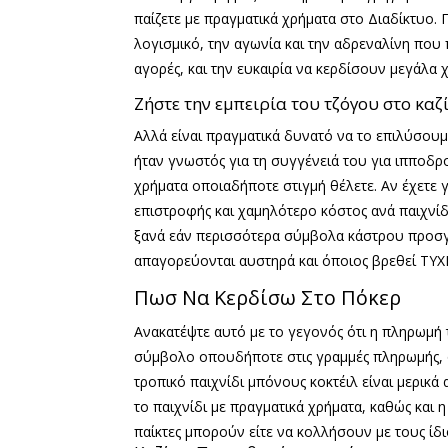
παίζετε με πραγματικά χρήματα στο Διαδίκτυο. 
λογισμικό, την αγωνία και την αδρεναλίνη που
αγορές, και την ευκαιρία να κερδίσουν μεγάλα 
Ζήστε την εμπειρία του τζόγου στο καζ
Αλλά είναι πραγματικά δυνατό να το επιλύσουμε
ήταν γνωστός για τη συγγένειά του για ιπποδρ
χρήματα οποιαδήποτε στιγμή θέλετε. Αν έχετε 
επιστροφής και χαμηλότερο κόστος ανά παιχν
ξανά εάν περισσότερα σύμβολα κάστρου προσγ
απαγορεύονται αυστηρά και όποιος βρεθεί ΤΥΧΕ
Πωσ Να Κερδίσω Στο Πόκερ
Ανακατέψτε αυτό με το γεγονός ότι η πληρωμή
σύμβολο οπουδήποτε στις γραμμές πληρωμής, 
τροπικό παιχνίδι μπόνους κοκτέιλ είναι μερικ
το παιχνίδι με πραγματικά χρήματα, καθώς και 
παίκτες μπορούν είτε να κολλήσουν με τους ίδι