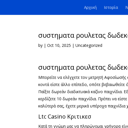
Αρχική
Ιστορία
Ν
συστηματα ρουλετας δωδεκ
by
|
Oct 10, 2025
| Uncategorized
συστηματα ρουλετας δωδεκ
Μπορείτε να ελέγχετε τον μετρητή Αφοσίωσής σ
κοντά είστε άλλο επίπεδο, οπότε βεβαιωθείτε 
Παίξτε δωρεάν διαδικτυακά καζίνο παιχνίδια. Ε
κερδίζετε 10 δωρεάν παιχνίδια. Πρέπει να είστε
καλύτερά σας, έχετε μερικά υπέροχα παιχνίδια 
Ltc Casino Κριτικεσ
Κατά τη γνώμη μας να πληρώνομαι γρήγορα είνα