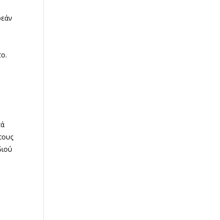
ρεάν
το.
τά
τους
διού