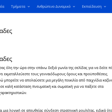
έα
Τμήματα
Ανθρώπινο Δυναμικό
Εκπαίδευση
αδες
αδες
ας όλη την ώρα στην επάνω δεξιά γωνία της σελίδας για να δείτε 
ότι εκμεταλλεύεστε τους γενναιόδωρους όρους και προϋποθέσεις.
δώ μπορείτε να απολαύσετε μια μεγάλη ποικιλία από παιχνίδια καζίν
 σε καλή κατάσταση πνευματική και σωματική για να παίξετε στα
χαρακτηριστικών.
ι μια λογική σε απευθείας σύνδεση στρατηγική ρουλέτας, ειδικά ότ