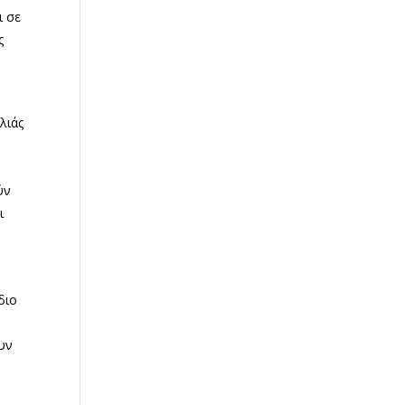
ι σε
ς
λιάς
ύν
ι
διο
ουν