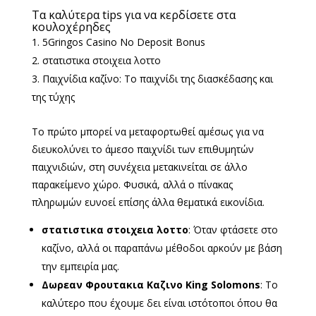
Τα καλύτερα tips για να κερδίσετε στα
κουλοχέρηδες
5Gringos Casino No Deposit Bonus
στατιστικα στοιχεια λοττο
Παιχνίδια καζίνο: Το παιχνίδι της διασκέδασης και
της τύχης
Το πρώτο μπορεί να μεταφορτωθεί αμέσως για να
διευκολύνει το άμεσο παιχνίδι των επιθυμητών
παιχνιδιών, στη συνέχεια μετακινείται σε άλλο
παρακείμενο χώρο. Φυσικά, αλλά ο πίνακας
πληρωμών ευνοεί επίσης άλλα θεματικά εικονίδια.
στατιστικα στοιχεια λοττο
:
Όταν φτάσετε στο
καζίνο, αλλά οι παραπάνω μέθοδοι αρκούν με βάση
την εμπειρία μας.
Δωρεαν Φρουτακια Καζινο King Solomons
:
Το
καλύτερο που έχουμε δει είναι ιστότοποι όπου θα