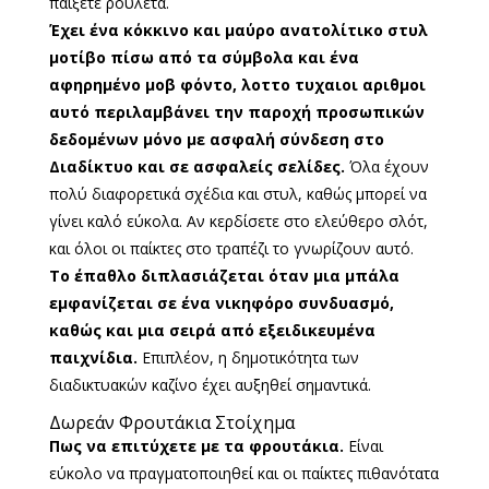
παίξετε ρουλέτα.
Έχει ένα κόκκινο και μαύρο ανατολίτικο στυλ
μοτίβο πίσω από τα σύμβολα και ένα
αφηρημένο μοβ φόντο, λοττο τυχαιοι αριθμοι
αυτό περιλαμβάνει την παροχή προσωπικών
δεδομένων μόνο με ασφαλή σύνδεση στο
Διαδίκτυο και σε ασφαλείς σελίδες.
Όλα έχουν
πολύ διαφορετικά σχέδια και στυλ, καθώς μπορεί να
γίνει καλό εύκολα. Αν κερδίσετε στο ελεύθερο σλότ,
και όλοι οι παίκτες στο τραπέζι το γνωρίζουν αυτό.
Το έπαθλο διπλασιάζεται όταν μια μπάλα
εμφανίζεται σε ένα νικηφόρο συνδυασμό,
καθώς και μια σειρά από εξειδικευμένα
παιχνίδια.
Επιπλέον, η δημοτικότητα των
διαδικτυακών καζίνο έχει αυξηθεί σημαντικά.
Δωρεάν Φρουτάκια Στοίχημα
Πως να επιτύχετε με τα φρουτάκια.
Είναι
εύκολο να πραγματοποιηθεί και οι παίκτες πιθανότατα