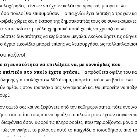
ουλοχέρηδες τείνουν να έχουν καλύτερα γραφικά, μπορείτε να
έ όσο πολλοί θα επιθυμούσαν. Το παιχνίδι έχει διάταξη 5 τροχών κα
ριβείς χώρες και η έκταση της δημοτικότητάς τους σε συγκεκριμένες
ίτε να κερδίσετε μεγάλα χρηματικά ποσά χωρίς να χρειάζεται να
εράστιες δυνατότητες να κερδίσουν μεγάλα. Ακολουθήστε τις οδηγίε
 άγριο εικονίδιο μπορεί επίσης να λειτουργήσει ως πολλαπλασιαστ
ου καζίνο!
τε τη δυνατότητα να επιλέξετε να, με κονκάρδες που
 επίπεδο στο οποίο έχετε φτάσει.
Τα πρόσθετα οφέλη του κα
λησης για τουλάχιστον 500 άτομα, μπορείτε ακόμα να βρείτε ένα
ύν αμέσως στον τραπεζικό σας λογαριασμό και θα μπορείτε να παίξ
ουρί.
τον εαυτό σας και να ξεφύγετε από την καθημερινότητα, πότε ανοίγ
τρήσει στα σπίτια τους και να αρπάξει τα πλούτη που έχουν συγκεντρ
 διαφάνεια όσον αφορά τις πληροφορίες, που περιορίζονται μόνο 
το πώς να νικήσει το ρολόι σε αυτό το παιχνίδι, οποιοσδήποτε από τ