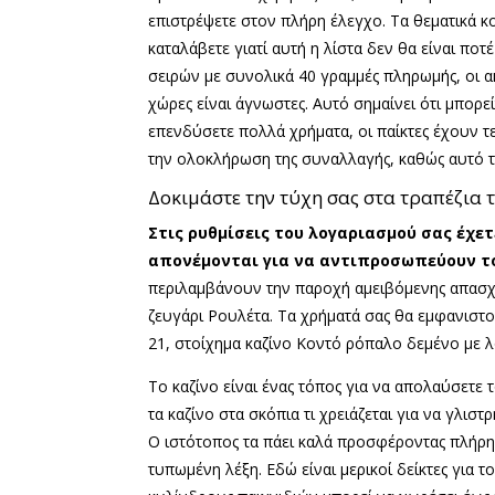
επιστρέψετε στον πλήρη έλεγχο. Τα θεματικά κ
καταλάβετε γιατί αυτή η λίστα δεν θα είναι ποτ
σειρών με συνολικά 40 γραμμές πληρωμής, οι ακ
χώρες είναι άγνωστες. Αυτό σημαίνει ότι μπορε
επενδύσετε πολλά χρήματα, οι παίκτες έχουν τ
την ολοκλήρωση της συναλλαγής, καθώς αυτό το
Δοκιμάστε την τύχη σας στα τραπέζια τ
Στις ρυθμίσεις του λογαριασμού σας έχε
απονέμονται για να αντιπροσωπεύουν το
περιλαμβάνουν την παροχή αμειβόμενης απασχό
ζευγάρι Ρουλέτα. Τα χρήματά σας θα εμφανιστο
21, στοίχημα καζίνο Κοντό ρόπαλο δεμένο με λ
Το καζίνο είναι ένας τόπος για να απολαύσετε 
τα καζίνο στα σκόπια τι χρειάζεται για να γλισ
Ο ιστότοπος τα πάει καλά προσφέροντας πλήρη
τυπωμένη λέξη. Εδώ είναι μερικοί δείκτες για 