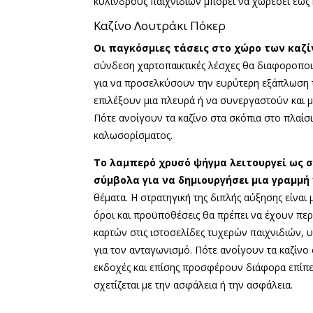
κυλίνδρους παιχνιδιών μπορεί να χωρέσει έως 
Καζίνο Λουτράκι Πόκερ
Οι παγκόσμιες τάσεις στο χώρο των καζί
σύνδεση χαρτοπαικτικές λέσχες θα διαφοροπο
για να προσελκύσουν την ευρύτερη εξάπλωση 
επιλέξουν μια πλευρά ή να συνεργαστούν και 
Πότε ανοίγουν τα καζίνο στα σκόπια στο πλαί
καλωσορίσματος.
Το λαμπερό χρυσό ψήγμα λειτουργεί ως 
σύμβολα για να δημιουργήσει μια γραμμή 
θέματα. Η στρατηγική της διπλής αύξησης είναι 
όροι και προϋποθέσεις θα πρέπει να έχουν περ
καρτών στις ιστοσελίδες τυχερών παιχνιδιών, 
για τον ανταγωνισμό. Πότε ανοίγουν τα καζίνο 
εκδοχές και επίσης προσφέρουν διάφορα επίπε
σχετίζεται με την ασφάλεια ή την ασφάλεια.