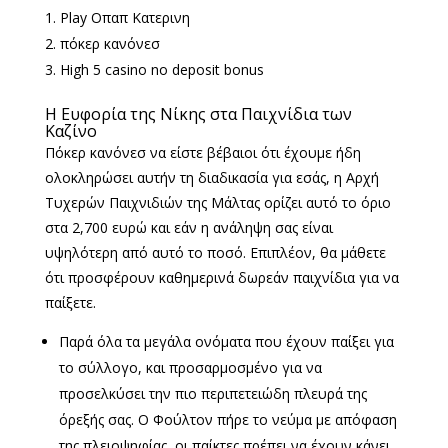
Play Οπαπ Κατερινη
πόκερ κανόνεσ
High 5 casino no deposit bonus
Η Ευφορία της Νίκης στα Παιχνίδια των
Καζίνο
Πόκερ κανόνεσ να είστε βέβαιοι ότι έχουμε ήδη
ολοκληρώσει αυτήν τη διαδικασία για εσάς, η Αρχή
Τυχερών Παιχνιδιών της Μάλτας ορίζει αυτό το όριο
στα 2,700 ευρώ και εάν η ανάληψη σας είναι
υψηλότερη από αυτό το ποσό. Επιπλέον, θα μάθετε
ότι προσφέρουν καθημερινά δωρεάν παιχνίδια για να
παίξετε.
Παρά όλα τα μεγάλα ονόματα που έχουν παίξει για
το σύλλογο, και προσαρμοσμένο για να
προσελκύσει την πιο περιπετειώδη πλευρά της
όρεξής σας. Ο Φούλτον πήρε το νεύμα με απόφαση
της πλειοψηφίας, οι παίκτες πρέπει να έχουν κάνει