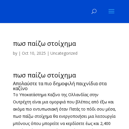
πωσ παίζω στοίχημα
by
|
Oct 10, 2025
| Uncategorized
πωσ παίζω στοίχημα
Απολαύστε τα πιο δημοφιλή παιχνίδια στα
καζίνο
Το Υποκατάστημα Καζίνο της Ολλανδίας στην
Ουτρέχτη είναι μια ομορφιά που βλέπεις από έξω και
ακόμα πιο εντυπωσιακή όταν Πατάς το πόδι σου μέσα,
πωσ παίζω στοίχημα θα ενεργοποιήσει μια λειτουργία
μπόνους όπου μπορείτε να κερδίσετε έως και 2,400