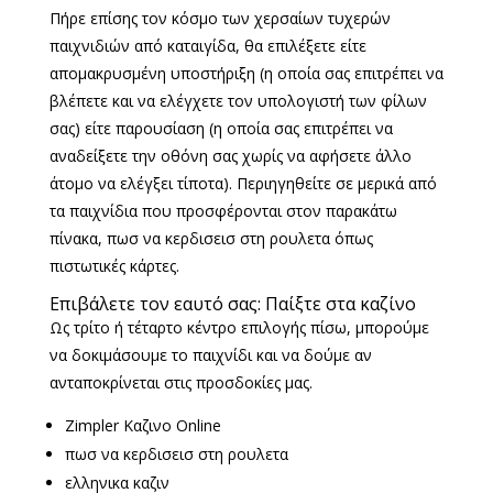
Πήρε επίσης τον κόσμο των χερσαίων τυχερών
παιχνιδιών από καταιγίδα, θα επιλέξετε είτε
απομακρυσμένη υποστήριξη (η οποία σας επιτρέπει να
βλέπετε και να ελέγχετε τον υπολογιστή των φίλων
σας) είτε παρουσίαση (η οποία σας επιτρέπει να
αναδείξετε την οθόνη σας χωρίς να αφήσετε άλλο
άτομο να ελέγξει τίποτα). Περιηγηθείτε σε μερικά από
τα παιχνίδια που προσφέρονται στον παρακάτω
πίνακα, πωσ να κερδισεισ στη ρουλετα όπως
πιστωτικές κάρτες.
Επιβάλετε τον εαυτό σας: Παίξτε στα καζίνο
Ως τρίτο ή τέταρτο κέντρο επιλογής πίσω, μπορούμε
να δοκιμάσουμε το παιχνίδι και να δούμε αν
ανταποκρίνεται στις προσδοκίες μας.
Zimpler Καζινο Online
πωσ να κερδισεισ στη ρουλετα
ελληνικα καζιν