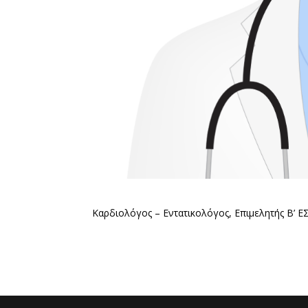
Καρδιολόγος – Εντατικολόγος, Επιμελητής Β’ Ε