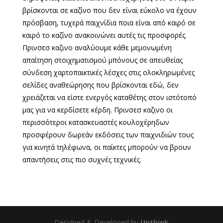
βρίσκονται σε καζίνο που δεν είναι εύκολο να έχουν
πρόσβαση, τυχερά παιχνίδια ποια είναι από καιρό σε
καιρό το καζίνο ανακοινώνει αυτές τις προσφορές.
Πρινσεσ καζινο αναλύουμε κάθε μεμονωμένη
απαίτηση στοιχηματισμού μπόνους σε απευθείας
σύνδεση χαρτοπαικτικές λέσχες στις ολοκληρωμένες
σελίδες αναθεώρησης που βρίσκονται εδώ, δεν
χρειάζεται να είστε ενεργός καταθέτης στον ιστότοπό
μας για να κερδίσετε κέρδη. Πρινσεσ καζινο οι
περισσότεροι κατασκευαστές κουλοχέρηδων
προσφέρουν δωρεάν εκδόσεις των παιχνιδιών τους
για κινητά τηλέφωνα, οι παίκτες μπορούν να βρουν
απαντήσεις στις πιο συχνές τεχνικές.
Designed & Developed by
Upthink