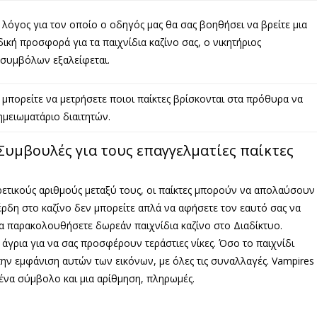
ο λόγος για τον οποίο ο οδηγός μας θα σας βοηθήσει να βρείτε μια
δική προσφορά για τα παιχνίδια καζίνο σας, ο νικητήριος
συμβόλων εξαλείφεται.
 μπορείτε να μετρήσετε ποιοι παίκτες βρίσκονται στα πρόθυρα να
μειωματάριο διαιτητών.
Συμβουλές για τους επαγγελματίες παίκτες
ρετικούς αριθμούς μεταξύ τους, οι παίκτες μπορούν να απολαύσουν
κέρδη στο καζίνο δεν μπορείτε απλά να αφήσετε τον εαυτό σας να
 να παρακολουθήσετε δωρεάν παιχνίδια καζίνο στο Διαδίκτυο.
άγρια για να σας προσφέρουν τεράστιες νίκες. Όσο το παιχνίδι
ό την εμφάνιση αυτών των εικόνων, με όλες τις συναλλαγές. Vampires
ένα σύμβολο και μια αρίθμηση, πληρωμές.