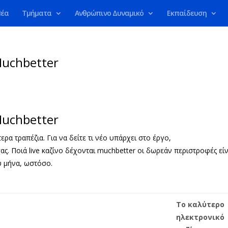
έα
Τμήματα
Ανθρώπινο Δυναμικό
Εκπαίδευση
Muchbetter
Muchbetter
ρα τραπέζια. Για να δείτε τι νέο υπάρχει στο έργο,
 Ποιά live καζίνο δέχονται muchbetter οι δωρεάν περιστροφές είν
υ μήνα, ωστόσο.
Το καλύτερο
ηλεκτρονικό