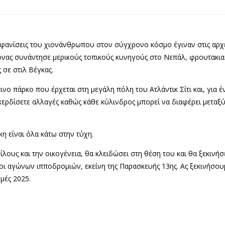
φανίσεις του χιονάνθρωπου στον σύγχρονο κόσμο έγιναν στις αρχ
ονας συνάντησε μερικούς τοπικούς κυνηγούς στο Νεπάλ, φρουτακια
σε στιλ Βέγκας.
ινο πάρκο που έρχεται στη μεγάλη πόλη του Ατλάντικ Σίτι και, για έ
κερδίσετε αλλαγές καθώς κάθε κύλινδρος μπορεί να διαφέρει μεταξύ
ίκη είναι όλα κάτω στην τύχη.
ίλους και την οικογένεια, θα κλειδώσει στη θέση του και θα ξεκινήσ
οι αγώνων ιπποδρομιών, εκείνη της Παρασκευής 13ης. Ας ξεκινήσου
μές 2025.