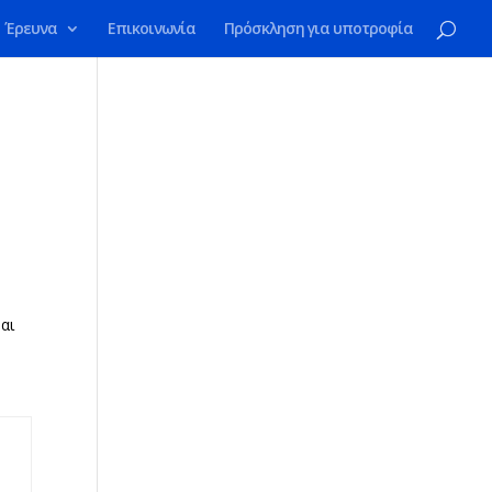
Έρευνα
Επικοινωνία
Πρόσκληση για υποτροφία
αι