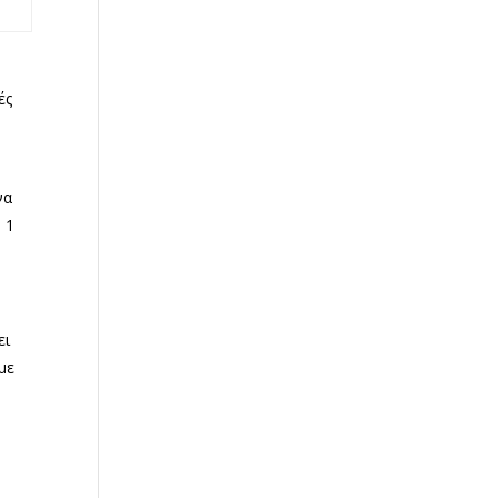
ές
να
 1
ει
με