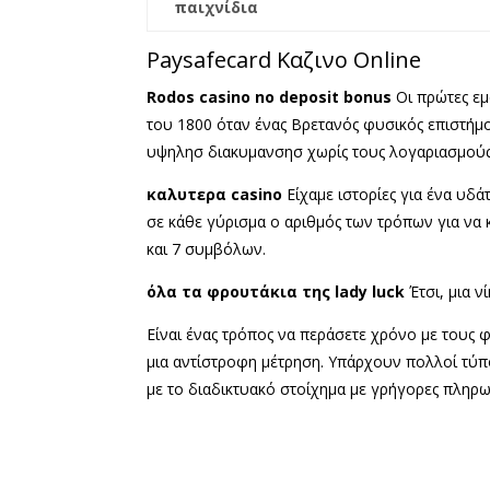
παιχνίδια
Paysafecard Καζινο Online
Rodos casino no deposit bonus
Οι πρώτες εμ
του 1800 όταν ένας Βρετανός φυσικός επιστήμ
υψηλησ διακυμανσησ χωρίς τους λογαριασμούς 
καλυτερα casino
Είχαμε ιστορίες για ένα υδάτ
σε κάθε γύρισμα ο αριθμός των τρόπων για να 
και 7 συμβόλων.
όλα τα φρουτάκια της lady luck
Έτσι, μια ν
Είναι ένας τρόπος να περάσετε χρόνο με τους φ
μια αντίστροφη μέτρηση. Υπάρχουν πολλοί τύπ
με το διαδικτυακό στοίχημα με γρήγορες πληρω