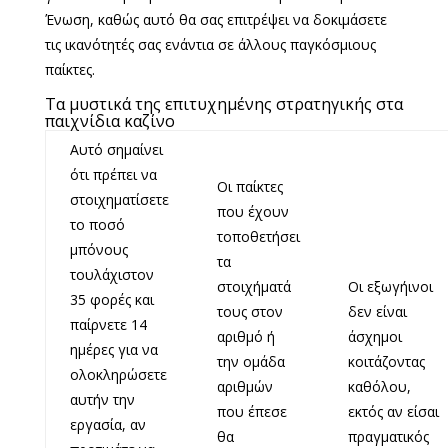
Ένωση, καθώς αυτό θα σας επιτρέψει να δοκιμάσετε
τις ικανότητές σας ενάντια σε άλλους παγκόσμιους
παίκτες.
Τα μυστικά της επιτυχημένης στρατηγικής στα
παιχνίδια καζίνο
Αυτό σημαίνει
ότι πρέπει να
Οι παίκτες
στοιχηματίσετε
που έχουν
το ποσό
τοποθετήσει
μπόνους
τα
τουλάχιστον
στοιχήματά
Οι εξωγήινοι
35 φορές και
τους στον
δεν είναι
παίρνετε 14
αριθμό ή
άσχημοι
ημέρες για να
την ομάδα
κοιτάζοντας
ολοκληρώσετε
αριθμών
καθόλου,
αυτήν την
που έπεσε
εκτός αν είσαι
εργασία, αν
θα
πραγματικός