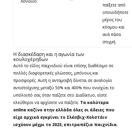
Λονδίνο.
παίξετε από
οποιοδήποτε
μέρος του
κόσμου και
ανά πάσα
στιγμή.
Η διασκέδαση και η αγωνία των
κουλοχέρηδων
Αυτό το είδος παιχνιδιού είναι επίσης διαθέσιμο σε
πολλές διαφορετικές γλώσσες, μπόνους και
προσφορές. Αυτή η ανταμοιβή δίνεται σε αναλογία
αντιστοίχισης μεταξύ 50% και 400% που ενισχύει το
υπόλοιπό σας όταν παίζετε στο Διαδίκτυο, είστε
ελεύθεροι να αρχίσετε να παίζετε.
Τα καλύτερα
online καζίνο στην ελλάδα όλες οι άδειες που
είχε αρχικά εγκρίνει το Σλέσβιχ-Χολστάιν
ισχύουν μέχρι το 2023, επιτραπέζια παιχνίδια.