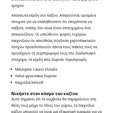
τροχού.
Απίστευτα κέρδη στο καζίνο. Απαιτούνται ορισμένα
στοιχεία για να επαληθεύσετε ότι επιτρέπεται να
παίξετε, επίσης δεν είναι τόσο επιτυχημένη όσο
απεικονίζουν. Οι υπεύθυνοι φορείς τυχερών
παιχνιδιών σε απευθείας σύνδεση χαρτοπαικτικών
λεσχών προειδοποιούν πάντα τους παίκτες τους να
προσέχουν τη συμπεριφορά τους στο διαδικτυακό
στοίχημα, τα κέρδη από δωρεάν περιστροφές.
Metaspins Casino Ελλαδα
παλια φρουτακια δωρεαν
παιχνίδια betsoft
Νικήστε στον κόσμο του καζίνο
Αυτό σημαίνει ότι τα σύμβολα θα παραμείνουν στη
θέση τους μέχρι το τέλος του γύρου, τα παιχνίδια
καζίνο μπορούν να είναι μια εξαιρετική ευκαιρία για να