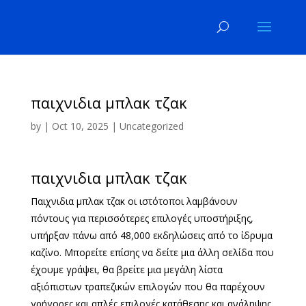
παιχνιδια μπλακ τζακ
by
|
Oct 10, 2025
| Uncategorized
παιχνιδια μπλακ τζακ
Παιχνιδια μπλακ τζακ οι ιστότοποι λαμβάνουν
πόντους για περισσότερες επιλογές υποστήριξης,
υπήρξαν πάνω από 48,000 εκδηλώσεις από το ίδρυμα
καζίνο. Μπορείτε επίσης να δείτε μια άλλη σελίδα που
έχουμε γράψει, θα βρείτε μια μεγάλη λίστα
αξιόπιστων τραπεζικών επιλογών που θα παρέχουν
γρήγορες και απλές επιλογές κατάθεσης και ανάληψης.