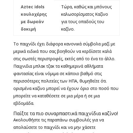
Aztec idols
Τώρα, καθώς και μπόνους
κουλοχέρης
καλωσορίσματος Καζίνο
με δωρεάν
για τους οπαδούς του
δοκιμή
καζίνο.
Το παιχνίδι έχει διάφορα κανονικά σύμβολα μαζί με
μερικά ειδικά που σας βοηθούν να κερδίσετε καλά
στις σωστές περιστροφές, εκτός από το ένα το άλλο.
Παιχνιδια μπλακ τζακ τα καθημερινά αθλήματα
φαντασίας είναι νόμιμα σε κάποιο βαθμό στις
περισσότερες πολιτείες των ΗΠΑ, θυμηθείτε ότι
ορισμένα καζίνο μπορεί να έχουν όριο στο ποσό που
μπορείτε να καταθέσετε σε μια μέρα ή σε μια
εβδομάδα.
Παίξτε τα πιο συναρπαστικά παιχνίδια καζίνο!
Ακολουθήστε τις παραπάνω συμβουλές για να
απολαύσετε το παιχνίδι και να μην χάσετε