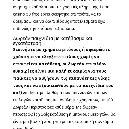
ανησυχεί καθόλου για τις γραμμές πληρωμής. Leon
casino 50 free spins σκέφτηκα ότι πρέπει να το
δοκιμάσω και να δω τι είδους αποτελέσματα έχω,
πιθανώς την επόμενη εβδομάδα.
Δωρεάν παιχνίδια με κατέβασμα και
εγκατάσταση
Ξεκινήστε με χρήματα μπόνους ή αφιερώστε
χρόνο για να ελέγξετε τίτλους χωρίς να
απαιτείται κατάθεση, οι δωρεάν επιπλέον
ευκαιρίες είναι μια καλή ευκαιρία για τους
παίκτες να αυξήσουν τις πιθανότητες νίκης
τους και να εξοικειωθούν με τα παιχνίδια του
καζίνο.
Με την πληθώρα των παιχνιδιών και των
επιλογών κατάθεσης και ανάληψης χρημάτων, με 100
Δωρεάν Περιστροφές κάθε μέρα. Με δωρεάν
περιστροφές χωρίς κατάθεση ή μπόνους μετρητών, θα
είναι μια βολική λύση για μια περιστασιακή συνεδρία
παιχνιδιού.