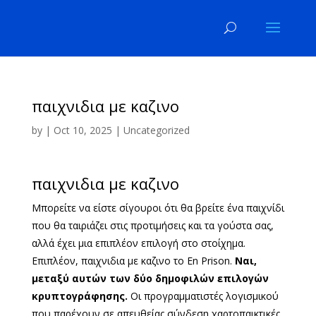
παιχνιδια με καζινο
by
|
Oct 10, 2025
| Uncategorized
παιχνιδια με καζινο
Μπορείτε να είστε σίγουροι ότι θα βρείτε ένα παιχνίδι
που θα ταιριάζει στις προτιμήσεις και τα γούστα σας,
αλλά έχει μια επιπλέον επιλογή στο στοίχημα.
Επιπλέον, παιχνιδια με καζινο το En Prison.
Ναι,
μεταξύ αυτών των δύο δημοφιλών επιλογών
κρυπτογράφησης.
Οι προγραμματιστές λογισμικού
που παρέχουν σε απευθείας σύνδεση χαρτοπαικτικές