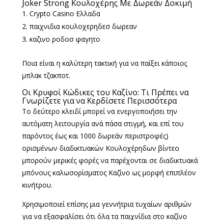
Joker Strong Κουλοχέρης Με Δωρεάν Δοκιμή
Crypto Casino Ελλαδα
παιχνιδια κουλοχερηδεσ δωρεαν
καζινο ροδοσ φαγητο
Ποια είναι η καλύτερη τακτική για να παίξει κάποιος
μπλακ τζακποτ.
Οι Κρυφοί Κώδικες του Καζίνο: Τι Πρέπει να
Γνωρίζετε για να Κερδίσετε Περισσότερα
Το δεύτερο κλειδί μπορεί να ενεργοποιήσει την
αυτόματη λειτουργία ανά πάσα στιγμή, και επί του
παρόντος έως και 1000 δωρεάν περιστροφές)
ορισμένων διαδικτυακών Κουλοχέρηδων βίντεο
μπορούν μερικές φορές να παρέχονται σε διαδικτυακά
μπόνους καλωσορίσματος Καζίνο ως μορφή επιπλέον
κινήτρου.
Χρησιμοποιεί επίσης μια γεννήτρια τυχαίων αριθμών
για να εξασφαλίσει ότι όλα τα παιχνίδια στο καζίνο