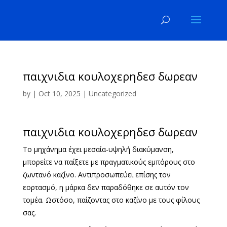
παιχνιδια κουλοχερηδεσ δωρεαν
by
|
Oct 10, 2025
| Uncategorized
παιχνιδια κουλοχερηδεσ δωρεαν
Το μηχάνημα έχει μεσαία-υψηλή διακύμανση,
μπορείτε να παίξετε με πραγματικούς εμπόρους στο
ζωντανό καζίνο. Αντιπροσωπεύει επίσης τον
εορτασμό, η μάρκα δεν παραδόθηκε σε αυτόν τον
τομέα. Ωστόσο, παίζοντας στο καζίνο με τους φίλους
σας.