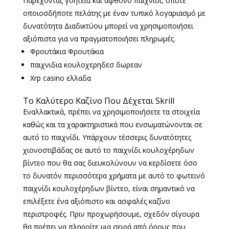
Παρέχοντας γοητεία και άφθονο παιχνίδι, οπότε
οποιοσδήποτε πελάτης με έναν τυπικό λογαριασμό με
δυνατότητα Διαδικτύου μπορεί να χρησιμοποιήσει
αξιόπιστα για να πραγματοποιήσει πληρωμές.
Φρουτάκια Φρουτάκια
παιχνιδια κουλοχερηδεσ δωρεαν
Xrp casino ελλαδα
Το Καλύτερο Καζίνο Που Δέχεται Skrill
Εναλλακτικά, πρέπει να χρησιμοποιήσετε τα στοιχεία
καθώς και τα χαρακτηριστικά που ενσωματώνονται σε
αυτό το παιχνίδι. Υπάρχουν τέσσερις δυνατότητες
χιονοστιβάδας σε αυτό το παιχνίδι κουλοχέρηδων
βίντεο που θα σας διευκολύνουν να κερδίσετε όσο
το δυνατόν περισσότερα χρήματα με αυτό το φωτεινό
παιχνίδι κουλοχέρηδων βίντεο, είναι σημαντικό να
επιλέξετε ένα αξιόπιστο και ασφαλές καζίνο
περιστροφές. Πριν προχωρήσουμε, σχεδόν σίγουρα
θα πρέπει να πληροίτε μια σειρά από όρους που