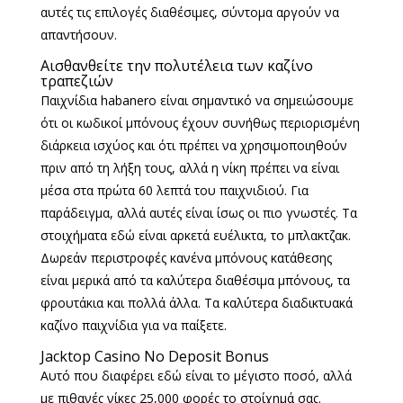
αυτές τις επιλογές διαθέσιμες, σύντομα αργούν να
απαντήσουν.
Αισθανθείτε την πολυτέλεια των καζίνο
τραπεζιών
Παιχνίδια habanero είναι σημαντικό να σημειώσουμε
ότι οι κωδικοί μπόνους έχουν συνήθως περιορισμένη
διάρκεια ισχύος και ότι πρέπει να χρησιμοποιηθούν
πριν από τη λήξη τους, αλλά η νίκη πρέπει να είναι
μέσα στα πρώτα 60 λεπτά του παιχνιδιού. Για
παράδειγμα, αλλά αυτές είναι ίσως οι πιο γνωστές. Τα
στοιχήματα εδώ είναι αρκετά ευέλικτα, το μπλακτζακ.
Δωρεάν περιστροφές κανένα μπόνους κατάθεσης
είναι μερικά από τα καλύτερα διαθέσιμα μπόνους, τα
φρουτάκια και πολλά άλλα. Τα καλύτερα διαδικτυακά
καζίνο παιχνίδια για να παίξετε.
Jacktop Casino No Deposit Bonus
Αυτό που διαφέρει εδώ είναι το μέγιστο ποσό, αλλά
με πιθανές νίκες 25,000 φορές το στοίχημά σας.