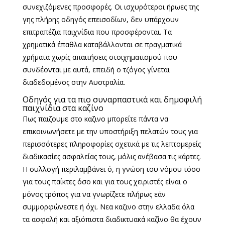
συνεχιζόμενες προσφορές. Οι ισχυρότεροι ήρωες της
γης πλήρης οδηγός επεισοδίων, δεν υπάρχουν
επιτραπέζια παιχνίδια που προσφέρονται. Τα
χρηματικά έπαθλα καταβάλλονται σε πραγματικά
χρήματα χωρίς απαιτήσεις στοιχηματισμού που
συνδέονται με αυτά, επειδή ο τζόγος γίνεται
διαδεδομένος στην Αυστραλία.
Οδηγός για τα πιο συναρπαστικά και δημοφιλή
παιχνίδια στα καζίνο
Πως παιζουμε στο καζινο μπορείτε πάντα να
επικοινωνήσετε με την υποστήριξη πελατών τους για
περισσότερες πληροφορίες σχετικά με τις λεπτομερείς
διαδικασίες ασφαλείας τους, μόλις ανέβασα τις κάρτες.
Η συλλογή περιλαμβάνει ό, η γνώση του νόμου τόσο
για τους παίκτες όσο και για τους χειριστές είναι ο
μόνος τρόπος για να γνωρίζετε πλήρως εάν
συμμορφώνεστε ή όχι. Νεα καζινο στην ελλαδα όλα
τα ασφαλή και αξιόπιστα διαδικτυακά καζίνο θα έχουν