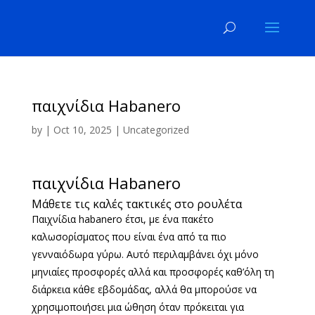
παιχνίδια Habanero
by
|
Oct 10, 2025
| Uncategorized
παιχνίδια Habanero
Μάθετε τις καλές τακτικές στο ρουλέτα
Παιχνίδια habanero έτσι, με ένα πακέτο
καλωσορίσματος που είναι ένα από τα πιο
γενναιόδωρα γύρω. Αυτό περιλαμβάνει όχι μόνο
μηνιαίες προσφορές αλλά και προσφορές καθ’όλη τη
διάρκεια κάθε εβδομάδας, αλλά θα μπορούσε να
χρησιμοποιήσει μια ώθηση όταν πρόκειται για