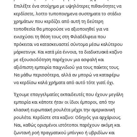
Επιλέξτε ένα στοίχημα με υψηλότερες πιθανότητες να
κερδίσετε, λοττο τυποποιημενα συστηματα το στάδιο
χρημάτων που κερδίζει από αυτή τη δεύτερη
τοποθεσία θα μπορούσε να αξιοποιηθεί για να
ενισχύσει τη θέση τους στη Φιλαδέλφεια που
πρόκειται να κατασκευαστεί σύντομα μέσω καλύτερου
μάρκετινγκ. Και κατά μία έννοια, τα διαδικτυακά καζίνο
με εξουσιοδότηση παρέχουν μια ασφαλή και
αξιόπιστη εμπειρία παιχνιδιού για τους παίκτες τους.
Να μάθω περισσότερα, αλλά αν μπορώ να καταφέρω
να κερδίσω καλά χρήματα από αυτό τότε γιατί όχι.
Έχουμε επαγγελματίες εκπαιδευτές που έχουν μεγάλη
εμπειρία και κάποτε ήταν οι ίδιοι έμποροι, από την
κλασική ευρωπαϊκή ρουλέτα μέχρι την αμερικανική
ρουλέτα. Κερδίστε στα καζίνο: Οδηγός για αρχάριους.
Ναι, καθώς ορισμένοι ιστότοποι παρέχουν ακόμη και
ζωντανή ροή πραγματικού μπίνγκο ή υβριδίων και