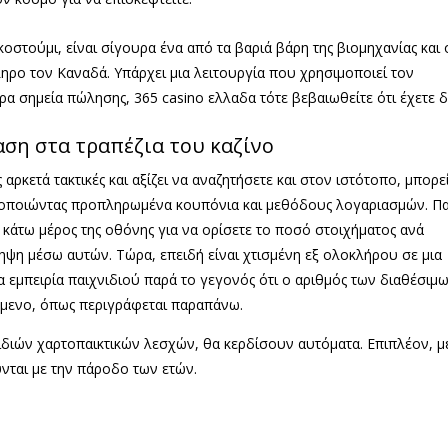
κοστούμι, είναι σίγουρα ένα από τα βαριά βάρη της βιομηχανίας και 
ηρο τον Καναδά. Υπάρχει μια λειτουργία που χρησιμοποιεί τον
ρα σημεία πώλησης, 365 casino ελλαδα τότε βεβαιωθείτε ότι έχετε δ
αση στα τραπέζια του καζίνο
ρκετά τακτικές και αξίζει να αναζητήσετε και στον ιστότοπο, μπορε
μοποιώντας προπληρωμένα κουπόνια και μεθόδους λογαριασμών. Πα
 κάτω μέρος της οθόνης για να ορίσετε το ποσό στοιχήματος ανά
ηψη μέσω αυτών. Τώρα, επειδή είναι χτισμένη εξ ολοκλήρου σε μια
α εμπειρία παιχνιδιού παρά το γεγονός ότι ο αριθμός των διαθέσιμ
όμενο, όπως περιγράφεται παραπάνω.
ιδιών χαρτοπαικτικών λεσχών, θα κερδίσουν αυτόματα. Επιπλέον, μ
νται με την πάροδο των ετών.