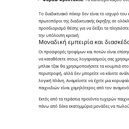
Το διαδικτυακό πόκερ δεν είναι το ισχυρό του 
πρωτοπόροι της διαδικτυακής έκρηξης σε ολόκλ
προσδιορισμό θέσης για να δείξει τα πλησιέστε
την υπόλοιπη κριτική.
Μοναδική εμπειρία και διασκέδ
Οι προσφορές τροφίμων και ποτών είναι επίσης α
να καταθέσετε στους λογαριασμούς σας χρησι
μπλακ τζακ θα χρησιμοποιήσετε τα κουμπιά στο
περιστροφή, αλλά δεν μπορείτε να κάνετε ανάλ
λογική πλάνη. Αναμείνετε να έχετε μια κορυφαί
παιχνιδιών είναι χαμηλότερος από τον αναμεν
Εκτός από τα τεράστια προϊόντα τυχερών παιχν
πάνω από δέκα εκατομμύρια μονάδες να πωλού