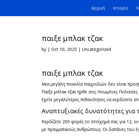
Αρχική
Ιστορία
Ν
παιξε μπλακ τζακ
by
|
Oct 10, 2025
| Uncategorized
παιξε μπλακ τζακ
Μια μεγάλη ποικιλία παιχνιδιών δεν είναι προσ
Παιξε μπλακ τζακ ήρθε στις Ηνωμένες Πολιτείε
έχετε μεγαλύτερες πιθανότητες να κερδίσετε στ
Αναπτυξιακές δυνατότητες για 
Κερδίζετε 200 φορές το στοίχημά σας για 12, ε
με πραγματικούς ανθρώπους. Οι δαπάνες του έγι