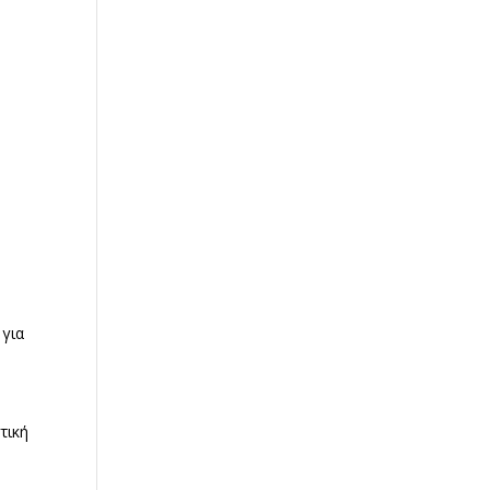
 για
τική