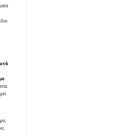
ματα
δια.
αυτά
με
εται
ρεί
μο,
ις