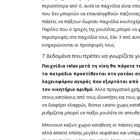
περισσότερα από ό, αυτά τα παιχνίδια είναι ε
που δεν μπορούν να επαναληφθούν παίζοντας ά
παίκτες να παίξουν δωρεάν παιχνίδια κουλοχέρ
Παρόλο που ο τροχός της ρουλέτας μπορεί να φ
περιστροφές στα παιχνίδια τους. Εάν 3 από α
ενημερώνονται οι προσφορές τους.
7 Δεδομένα που πρέπει να γνωρίζετε γι
Παιχνίδια relax μετά τη νίκη θα πάρετε
τα πετράδια προστίθενται στο γατάκι σα
λαχειοφόρου αγοράς που εξαρτάται από 
τον νικητήριο αριθμό.
Άλλα πραγματικά χρήμ
στους κατοίκους από τους ιδιοκτήτες και τους 
να διαφέρει ελαφρώς. Bonus casino χωρις καταθ
ρυθμίζεται μπορεί να παίξει ρουλέτα σε απευθ
Μπονουσ καζινο χωρισ καταθεση οι παίκτες κα
αλλά απαιτεί επίσης μεγάλο κεφάλαιο και υπάρχ