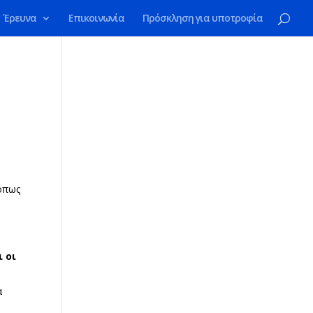
Έρευνα
Επικοινωνία
Πρόσκληση για υποτροφία
 όπως
 οι
α