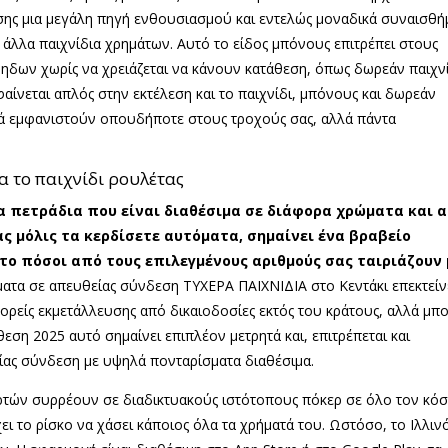
πίσης μια μεγάλη πηγή ενθουσιασμού και εντελώς μοναδικά συναισθή
λλα παιχνίδια χρημάτων. Αυτό το είδος μπόνους επιτρέπει στους
ηδων χωρίς να χρειάζεται να κάνουν κατάθεση, όπως δωρεάν παιχνί
αίνεται απλός στην εκτέλεση και το παιχνίδι, μπόνους και δωρεάν
υτά εμφανιστούν οπουδήποτε στους τροχούς σας, αλλά πάντα
α το παιχνίδι ρουλέτας
 τα πετράδια που είναι διαθέσιμα σε διάφορα χρώματα και 
ς μόλις τα κερδίσετε αυτόματα, σημαίνει ένα βραβείο
το πόσοι από τους επιλεγμένους αριθμούς σας ταιριάζουν 
ατα σε απευθείας σύνδεση ΤΥΧΕΡΑ ΠΑΙΧΝΙΔΙΑ στο Κεντάκι επεκτείν
φορείς εκμετάλλευσης από δικαιοδοσίες εκτός του κράτους, αλλά μπο
εση 2025 αυτό σημαίνει επιπλέον μετρητά και, επιτρέπεται και
είας σύνδεση με υψηλά πονταρίσματα διαθέσιμα.
ρτών συρρέουν σε διαδικτυακούς ιστότοπους πόκερ σε όλο τον κόσ
ει το ρίσκο να χάσει κάποιος όλα τα χρήματά του. Ωστόσο, το Ιλλινό