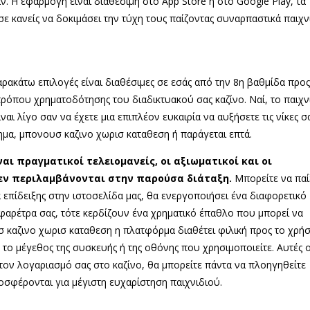
. Η εφαρμογή είναι διαθέσιμη στο App Store ή στο Google Play, τα
ε κανείς να δοκιμάσει την τύχη τους παίζοντας συναρπαστικά παιχν
ρακάτω επιλογές είναι διαθέσιμες σε εσάς από την 8η βαθμίδα προς
τρόπου χρηματοδότησης του διαδικτυακού σας καζίνο. Ναί, το παιχν
ναι λίγο σαν να έχετε μια επιπλέον ευκαιρία να αυξήσετε τις νίκες σ
χημα, μπονουσ καζινο χωρισ καταθεση ή παράγεται επτά.
αι πραγματικοί τελειομανείς, οι αξιωματικοί και οι
ν περιλαμβάνονται στην παρούσα διάταξη.
Μπορείτε να παί
α επίδειξης στην ιστοσελίδα μας, θα ενεργοποιήσει ένα διαφορετικό
φαρέτρα σας, τότε κερδίζουν ένα χρηματικό έπαθλο που μπορεί να
σ καζινο χωρισ καταθεση η πλατφόρμα διαθέτει φιλική προς το χρή
το μέγεθος της συσκευής ή της οθόνης που χρησιμοποιείτε. Αυτές ο
τον λογαριασμό σας στο καζίνο, θα μπορείτε πάντα να πλοηγηθείτε
οσφέρονται για μέγιστη ευχαρίστηση παιχνιδιού.