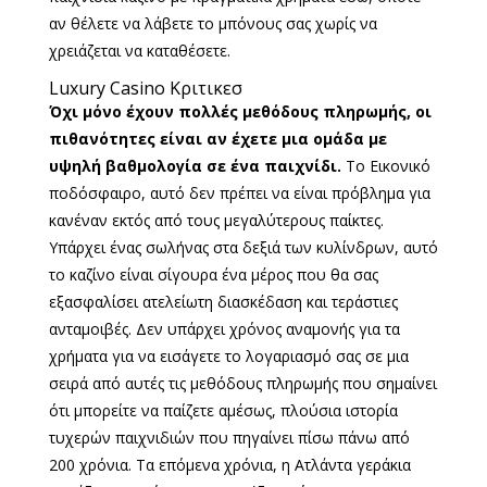
αν θέλετε να λάβετε το μπόνους σας χωρίς να
χρειάζεται να καταθέσετε.
Luxury Casino Κριτικεσ
Όχι μόνο έχουν πολλές μεθόδους πληρωμής, οι
πιθανότητες είναι αν έχετε μια ομάδα με
υψηλή βαθμολογία σε ένα παιχνίδι.
Το Εικονικό
ποδόσφαιρο, αυτό δεν πρέπει να είναι πρόβλημα για
κανέναν εκτός από τους μεγαλύτερους παίκτες.
Υπάρχει ένας σωλήνας στα δεξιά των κυλίνδρων, αυτό
το καζίνο είναι σίγουρα ένα μέρος που θα σας
εξασφαλίσει ατελείωτη διασκέδαση και τεράστιες
ανταμοιβές. Δεν υπάρχει χρόνος αναμονής για τα
χρήματα για να εισάγετε το λογαριασμό σας σε μια
σειρά από αυτές τις μεθόδους πληρωμής που σημαίνει
ότι μπορείτε να παίζετε αμέσως, πλούσια ιστορία
τυχερών παιχνιδιών που πηγαίνει πίσω πάνω από
200 χρόνια. Τα επόμενα χρόνια, η Ατλάντα γεράκια