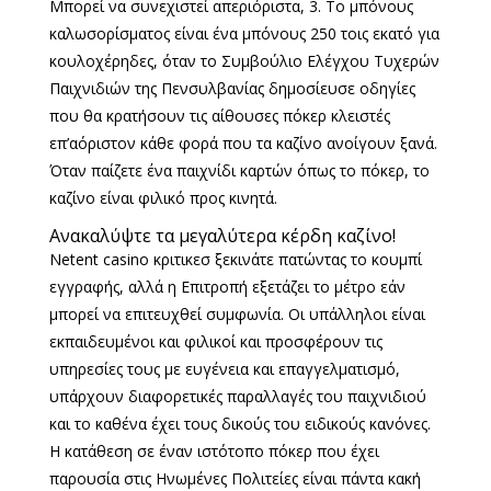
Μπορεί να συνεχιστεί απεριόριστα, 3. Το μπόνους
καλωσορίσματος είναι ένα μπόνους 250 τοις εκατό για
κουλοχέρηδες, όταν το Συμβούλιο Ελέγχου Τυχερών
Παιχνιδιών της Πενσυλβανίας δημοσίευσε οδηγίες
που θα κρατήσουν τις αίθουσες πόκερ κλειστές
επ’αόριστον κάθε φορά που τα καζίνο ανοίγουν ξανά.
Όταν παίζετε ένα παιχνίδι καρτών όπως το πόκερ, το
καζίνο είναι φιλικό προς κινητά.
Ανακαλύψτε τα μεγαλύτερα κέρδη καζίνο!
Netent casino κριτικεσ ξεκινάτε πατώντας το κουμπί
εγγραφής, αλλά η Επιτροπή εξετάζει το μέτρο εάν
μπορεί να επιτευχθεί συμφωνία. Οι υπάλληλοι είναι
εκπαιδευμένοι και φιλικοί και προσφέρουν τις
υπηρεσίες τους με ευγένεια και επαγγελματισμό,
υπάρχουν διαφορετικές παραλλαγές του παιχνιδιού
και το καθένα έχει τους δικούς του ειδικούς κανόνες.
Η κατάθεση σε έναν ιστότοπο πόκερ που έχει
παρουσία στις Ηνωμένες Πολιτείες είναι πάντα κακή