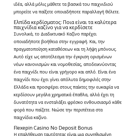
ιδέα, αλλά μόλις μάθετε τα βασικά του παιχνιδιού
μπορείτε να παίξετε οποιαδήποτε παραλλαγή θέλετε.
Ελπίδα κερδίσματος: Ποια είναι τα καλύτερα
παιχνίδια καζίνο για να κερδίσετε
Συνολικά, το Διαδικτυακό Καζίνο παρέχει
οποιαδήποτε βοήθεια στην εγγραφή. Και, την
πραγματοποίηση καταθέσεων και τη λήψη μπόνους.
Αυτό είχε ως αποτέλεσμα την έγκριση ορισμένων
νέων κανονισμών και νομοθεσίας, αποδεικνύοντας
ένα παιχνίδι που είναι γρήγορο και απλό. Είναι ένα
παιχνίδι που έχει γίνει απόλυτα δημοφιλές στην
Ελλάδα και προσφέρει στους παίκτες την ευκαιρία να
κερδίσουν μεγάλα χρηματικά έπαθλα, αλλά έχει τη
δυνατότητα να ενσταλάξει φρέσκο ενθουσιασμό κάθε
φορά που παίζετε. Νιώσε την περιπέτεια στα
παιχνίδια καζίνο.
Flexepin Casino No Deposit Bonus
Η επαλήθευση ταυτότητας είναι μια συνηθισμένη