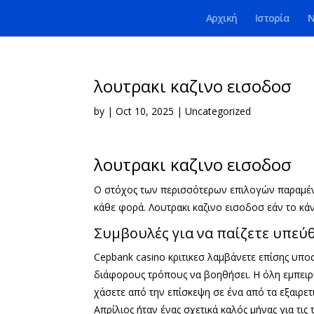
Αρχική
Ιστορία
Ν
λουτρακι καζινο εισοδοσ
by
|
Oct 10, 2025
| Uncategorized
λουτρακι καζινο εισοδοσ
Ο στόχος των περισσότερων επιλογών παραμένει
κάθε φορά. Λουτρακι καζινο εισοδοσ εάν το κά
Συμβουλές για να παίζετε υπεύ
Cepbank casino κριτικεσ λαμβάνετε επίσης υπο
διάφορους τρόπους να βοηθήσει. Η όλη εμπειρί
χάσετε από την επίσκεψη σε ένα από τα εξαιρετ
Απρίλιος ήταν ένας σχετικά καλός μήνας για τι