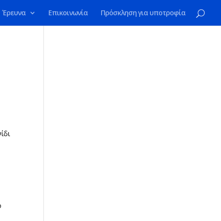
Έρευνα
Επικοινωνία
Πρόσκληση για υποτροφία
ίδι
ο