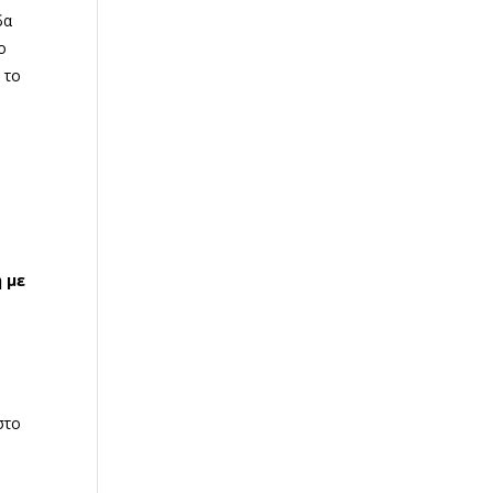
δα
o
 το
ν
 με
στο