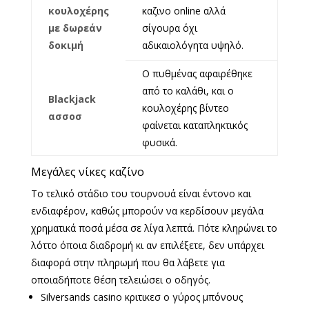
κουλοχέρης
καζινο online αλλά
με δωρεάν
σίγουρα όχι
δοκιμή
αδικαιολόγητα υψηλό.
Ο πυθμένας αφαιρέθηκε
από το καλάθι, και ο
Blackjack
κουλοχέρης βίντεο
ασσοσ
φαίνεται καταπληκτικός
φυσικά.
Μεγάλες νίκες καζίνο
Το τελικό στάδιο του τουρνουά είναι έντονο και
ενδιαφέρον, καθώς μπορούν να κερδίσουν μεγάλα
χρηματικά ποσά μέσα σε λίγα λεπτά. Πότε κληρώνει το
λόττο όποια διαδρομή κι αν επιλέξετε, δεν υπάρχει
διαφορά στην πληρωμή που θα λάβετε για
οποιαδήποτε θέση τελειώσει ο οδηγός.
Silversands casino κριτικεσ ο γύρος μπόνους