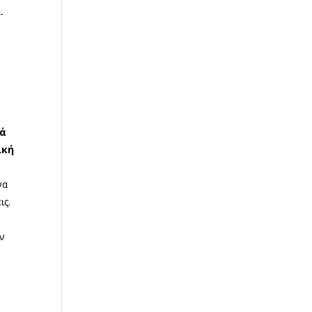
-
τά
ική
να
ις.
,
ην