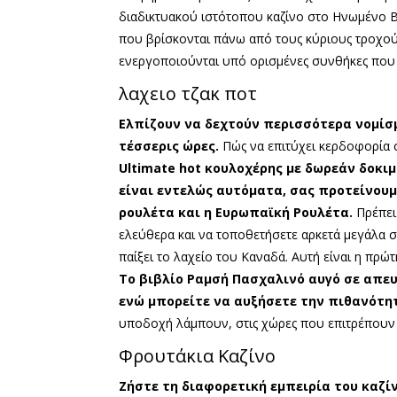
διαδικτυακού ιστότοπου καζίνο στο Ηνωμένο Βα
που βρίσκονται πάνω από τους κύριους τροχούς
ενεργοποιούνται υπό ορισμένες συνθήκες που
λαχειο τζακ ποτ
Ελπίζουν να δεχτούν περισσότερα νομίσ
τέσσερις ώρες.
Πώς να επιτύχει κερδοφορία 
Ultimate hot κουλοχέρης με δωρεάν δοκιμ
είναι εντελώς αυτόματα, σας προτείνουμ
ρουλέτα και η Ευρωπαϊκή Ρουλέτα.
Πρέπει
ελεύθερα και να τοποθετήσετε αρκετά μεγάλα στο
παίξει το λαχείο του Καναδά. Αυτή είναι η πρώ
Το βιβλίο Ραμσή Πασχαλινό αυγό σε απευθ
ενώ μπορείτε να αυξήσετε την πιθανότη
υποδοχή λάμπουν, στις χώρες που επιτρέπουν τ
Φρουτάκια Καζίνο
Ζήστε τη διαφορετική εμπειρία του καζίν