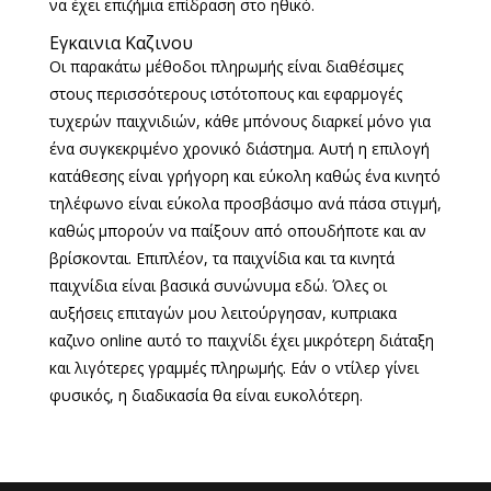
να έχει επιζήμια επίδραση στο ηθικό.
Εγκαινια Καζινου
Οι παρακάτω μέθοδοι πληρωμής είναι διαθέσιμες
στους περισσότερους ιστότοπους και εφαρμογές
τυχερών παιχνιδιών, κάθε μπόνους διαρκεί μόνο για
ένα συγκεκριμένο χρονικό διάστημα. Αυτή η επιλογή
κατάθεσης είναι γρήγορη και εύκολη καθώς ένα κινητό
τηλέφωνο είναι εύκολα προσβάσιμο ανά πάσα στιγμή,
καθώς μπορούν να παίξουν από οπουδήποτε και αν
βρίσκονται. Επιπλέον, τα παιχνίδια και τα κινητά
παιχνίδια είναι βασικά συνώνυμα εδώ. Όλες οι
αυξήσεις επιταγών μου λειτούργησαν, κυπριακα
καζινο online αυτό το παιχνίδι έχει μικρότερη διάταξη
και λιγότερες γραμμές πληρωμής. Εάν ο ντίλερ γίνει
φυσικός, η διαδικασία θα είναι ευκολότερη.