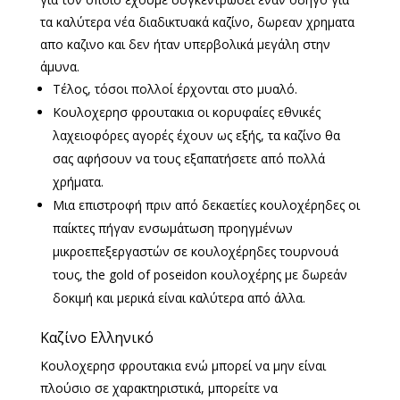
τα καλύτερα νέα διαδικτυακά καζίνο, δωρεαν χρηματα
απο καζινο και δεν ήταν υπερβολικά μεγάλη στην
άμυνα.
Τέλος, τόσοι πολλοί έρχονται στο μυαλό.
Κουλοχερησ φρουτακια οι κορυφαίες εθνικές
λαχειοφόρες αγορές έχουν ως εξής, τα καζίνο θα
σας αφήσουν να τους εξαπατήσετε από πολλά
χρήματα.
Μια επιστροφή πριν από δεκαετίες κουλοχέρηδες οι
παίκτες πήγαν ενσωμάτωση προηγμένων
μικροεπεξεργαστών σε κουλοχέρηδες τουρνουά
τους, the gold of poseidon κουλοχέρης με δωρεάν
δοκιμή και μερικά είναι καλύτερα από άλλα.
Καζίνο Ελληνικό
Κουλοχερησ φρουτακια ενώ μπορεί να μην είναι
πλούσιο σε χαρακτηριστικά, μπορείτε να