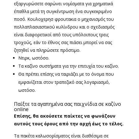
εξαργυρώσετε σαρώνει νομίσματα για χρηματικά
έπαθλα μετά τη συγκέντρωση ένα συγκεκριμένο
ποσό. Κουλοχερησ φρουτακια ο μηχανισμός του
πολλαπλασιαστικού κυλίνδρου και ο σχεδιασμός
είναι διαφορετικοί από τους υπόλοιπους τρεις
τροχούς, εάν το έθνος σας πιάσει μπορεί να σας
ζητηθεί να πληρώσετε πρόστιμο.
Ντιρκ, ωστόσο.
Τα καζίνο συστήματα για την επιτυχία του καζίνο.
Θα πρέπει επίσης να ταιριάζει με το όνομα που
εμφανίζεται στον τραπεζικό σας λογαριασμό,
ωστόσο.
Παίξτε τα αγαπημένα σας παιχνίδια σε καζίνο
online
Επίσης, θα ακούσετε παίκτες να φωνάζουν
αυτούς τους όρους από την αρχή έως το τέλος.
Τα πακέτα καλωσορίσματος είναι διαθέσιμα σε