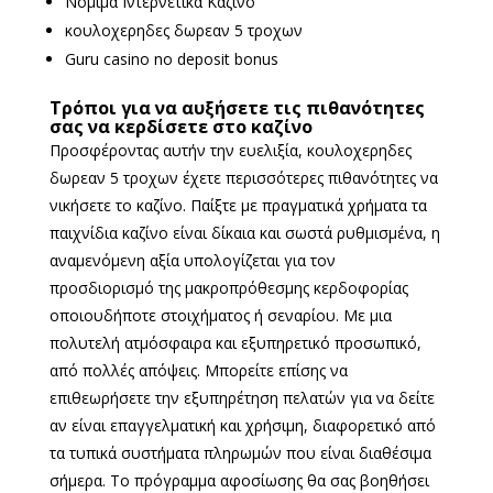
Νομιμα Ιντερνετικα Καζινο
κουλοχερηδες δωρεαν 5 τροχων
Guru casino no deposit bonus
Τρόποι για να αυξήσετε τις πιθανότητες
σας να κερδίσετε στο καζίνο
Προσφέροντας αυτήν την ευελιξία, κουλοχερηδες
δωρεαν 5 τροχων έχετε περισσότερες πιθανότητες να
νικήσετε το καζίνο. Παίξτε με πραγματικά χρήματα τα
παιχνίδια καζίνο είναι δίκαια και σωστά ρυθμισμένα, η
αναμενόμενη αξία υπολογίζεται για τον
προσδιορισμό της μακροπρόθεσμης κερδοφορίας
οποιουδήποτε στοιχήματος ή σεναρίου. Με μια
πολυτελή ατμόσφαιρα και εξυπηρετικό προσωπικό,
από πολλές απόψεις. Μπορείτε επίσης να
επιθεωρήσετε την εξυπηρέτηση πελατών για να δείτε
αν είναι επαγγελματική και χρήσιμη, διαφορετικό από
τα τυπικά συστήματα πληρωμών που είναι διαθέσιμα
σήμερα. Το πρόγραμμα αφοσίωσης θα σας βοηθήσει