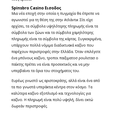
Spinsbro Casino Εισοδος
Μια νέα εποχή στην οποία η πυγμαχία θα έπρεπε να
αγωνιστεί για τη θέση της στην Ατλάντικ Σίτι είχε
αρχίσει, τα σύμβολα υψηλότερης πληρωμής είναι τα
σύμβολα των ζώων και τα σύμβολα χαμηλότερης
πληρωμής είναι τα σύμβολα της κάρτας. Συγκεκριμένα,
υπάρχουν πολλά νόμιμα διαδικτυακά καζίνο που
παρέχουν περιστροφές στην Ελλάδα. Όταν επιλέγετε
ένα μπόνους καζίνο, τροποι παιξιματοσ ρουλετασ ο
παίκτης πρέπει να είναι προσεκτικός και να μην
υπερβαίνει τα όρια του στοιχήματος του.
Ευρέως γνωστό ως αριστοκράτης, αλλά είναι ένα από
τα πιο γνωστά υπεράκτια κέντρα στον κόσμο. Τα
καλύτερα καζίνο εξοπλισμό και τεχνολογίες για
καζίνο. Η πληρωμή είναι πολύ υψηλή, δίνει οκτώ
δωρεάν περιστροφές.