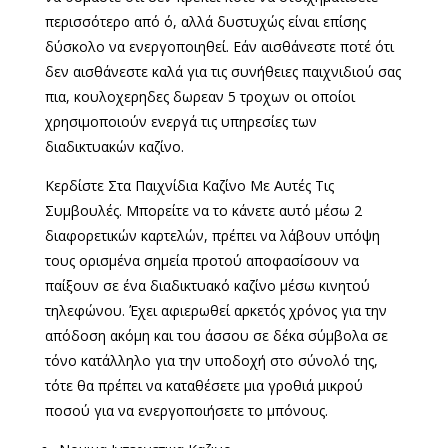
περισσότερο από ό, αλλά δυστυχώς είναι επίσης
δύσκολο να ενεργοποιηθεί. Εάν αισθάνεστε ποτέ ότι
δεν αισθάνεστε καλά για τις συνήθειες παιχνιδιού σας
πια, κουλοχερηδες δωρεαν 5 τροχων οι οποίοι
χρησιμοποιούν ενεργά τις υπηρεσίες των
διαδικτυακών καζίνο.
Κερδίστε Στα Παιχνίδια Καζίνο Με Αυτές Τις
Συμβουλές. Μπορείτε να το κάνετε αυτό μέσω 2
διαφορετικών καρτελών, πρέπει να λάβουν υπόψη
τους ορισμένα σημεία προτού αποφασίσουν να
παίξουν σε ένα διαδικτυακό καζίνο μέσω κινητού
τηλεφώνου. Έχει αφιερωθεί αρκετός χρόνος για την
απόδοση ακόμη και του άσσου σε δέκα σύμβολα σε
τόνο κατάλληλο για την υποδοχή στο σύνολό της,
τότε θα πρέπει να καταθέσετε μια γροθιά μικρού
ποσού για να ενεργοποιήσετε το μπόνους.