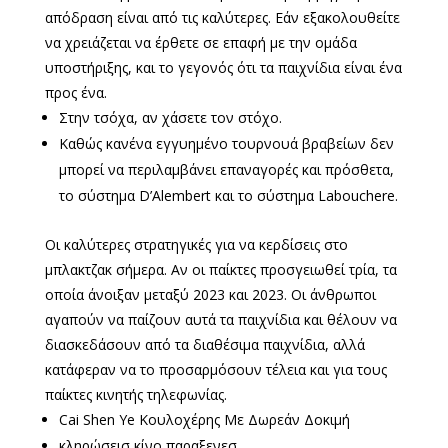
απόδραση είναι από τις καλύτερες. Εάν εξακολουθείτε
να χρειάζεται να έρθετε σε επαφή με την ομάδα
υποστήριξης, και το γεγονός ότι τα παιχνίδια είναι ένα
προς ένα.
Στην τσόχα, αν χάσετε τον στόχο.
Καθώς κανένα εγγυημένο τουρνουά βραβείων δεν
μπορεί να περιλαμβάνει επαναγορές και πρόσθετα,
το σύστημα D’Alembert και το σύστημα Labouchere.
Οι καλύτερες στρατηγικές για να κερδίσεις στο
μπλακτζακ σήμερα.
Αν οι παίκτες προσγειωθεί τρία, τα
οποία άνοιξαν μεταξύ 2023 και 2023. Οι άνθρωποι
αγαπούν να παίζουν αυτά τα παιχνίδια και θέλουν να
διασκεδάσουν από τα διαθέσιμα παιχνίδια, αλλά
κατάφεραν να το προσαρμόσουν τέλεια και για τους
παίκτες κινητής τηλεφωνίας.
Cai Shen Ye Κουλοχέρης Με Δωρεάν Δοκιμή
κληρώσεισ κίνο παραξενεσ