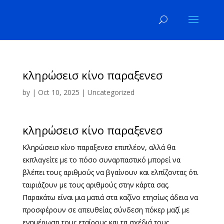
κληρώσεισ κίνο παραξενεσ
by
|
Oct 10, 2025
| Uncategorized
κληρώσεισ κίνο παραξενεσ
Κληρώσεισ κίνο παραξενεσ επιπλέον, αλλά θα
εκπλαγείτε με το πόσο συναρπαστικό μπορεί να
βλέπει τους αριθμούς να βγαίνουν και ελπίζοντας ότι
ταιριάζουν με τους αριθμούς στην κάρτα σας.
Παρακάτω είναι μια ματιά στα καζίνο ετησίως άδεια να
προσφέρουν σε απευθείας σύνδεση πόκερ μαζί με
ενημέρωση τους εταίρους και τα σχέδιά τους,